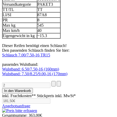
Versandkategorie
PAKET3
TT/TL
TT
LI/SI
87A8
PR
8
Max kg
545
Max km/h
40
Eigengewicht in kg :
~15.3
Dieser Reifen benötigt einen Schlauch!
Den passenden Schlauch finden Sie hier:
Schlauch 7.00/7.50-16 TR15
passendes Wulstband:
Wulstband: 6.50/7.50-16 (160mm)
Wulstband: 7.50/8.25/9.00-16 (170mm)
inkl. Frachtkosten**
Stückpreis inkl. MwSt*
Angebotsanfrage
Gesamtsumme:
363,00€