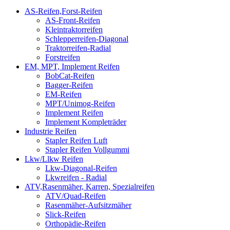
AS-Reifen,Forst-Reifen
AS-Front-Reifen
Kleintraktorreifen
Schlepperreifen-Diagonal
Traktorreifen-Radial
Forstreifen
EM, MPT, Implement Reifen
BobCat-Reifen
Bagger-Reifen
EM-Reifen
MPT/Unimog-Reifen
Implement Reifen
Implement Kompleträder
Industrie Reifen
Stapler Reifen Luft
Stapler Reifen Vollgummi
Lkw/Llkw Reifen
Lkw-Diagonal-Reifen
Lkwreifen - Radial
ATV,Rasenmäher, Karren, Spezialreifen
ATV/Quad-Reifen
Rasenmäher-Aufsitzmäher
Slick-Reifen
Orthopädie-Reifen