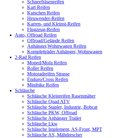
Schneefräsenreifen
Kart Reifen
Kutschen Reifen
Heuwender-Reifen
Karren- und Kleinst-Reifen
Flugzeug-Reifen
Auto, Offroad Reifen
Offroad/Gelände Reifen
Anhänger,Wohnwagen Reifen
Kompletträder Anhänger, Wohnwagen
2-Rad Reifen
Moped/Mofa Reifen
Roller Reifen
Motoradreifen Strasse
Enduro/Cross Reifen
Minibike Reifen
Schläuche
Schläuche Kleinreifen Rasenmäher
Schläuche Quad ATV
Schläuche Stapler, Industrie, Bobcat
Schläuche PKW, Offroad
Schläuche Anhänger Trailer
Schläuche Lkw
Schläuche Implement, AS-Front, MPT
Schläuche AS, Mähdrescher