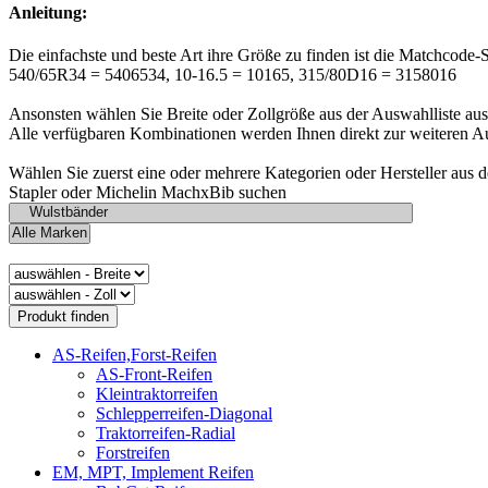
Anleitung:
Die einfachste und beste Art ihre Größe zu finden ist die Matchcode-
540/65R34 = 5406534, 10-16.5 = 10165, 315/80D16 = 3158016
Ansonsten wählen Sie Breite oder Zollgröße aus der Auswahlliste aus
Alle verfügbaren Kombinationen werden Ihnen direkt zur weiteren A
Wählen Sie zuerst eine oder mehrere Kategorien oder Hersteller aus 
Stapler oder Michelin MachxBib suchen
AS-Reifen,Forst-Reifen
AS-Front-Reifen
Kleintraktorreifen
Schlepperreifen-Diagonal
Traktorreifen-Radial
Forstreifen
EM, MPT, Implement Reifen