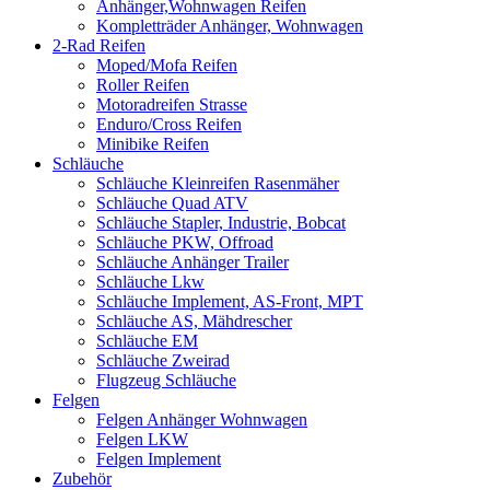
Anhänger,Wohnwagen Reifen
Kompletträder Anhänger, Wohnwagen
2-Rad Reifen
Moped/Mofa Reifen
Roller Reifen
Motoradreifen Strasse
Enduro/Cross Reifen
Minibike Reifen
Schläuche
Schläuche Kleinreifen Rasenmäher
Schläuche Quad ATV
Schläuche Stapler, Industrie, Bobcat
Schläuche PKW, Offroad
Schläuche Anhänger Trailer
Schläuche Lkw
Schläuche Implement, AS-Front, MPT
Schläuche AS, Mähdrescher
Schläuche EM
Schläuche Zweirad
Flugzeug Schläuche
Felgen
Felgen Anhänger Wohnwagen
Felgen LKW
Felgen Implement
Zubehör