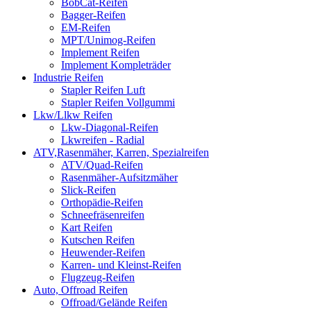
BobCat-Reifen
Bagger-Reifen
EM-Reifen
MPT/Unimog-Reifen
Implement Reifen
Implement Kompleträder
Industrie Reifen
Stapler Reifen Luft
Stapler Reifen Vollgummi
Lkw/Llkw Reifen
Lkw-Diagonal-Reifen
Lkwreifen - Radial
ATV,Rasenmäher, Karren, Spezialreifen
ATV/Quad-Reifen
Rasenmäher-Aufsitzmäher
Slick-Reifen
Orthopädie-Reifen
Schneefräsenreifen
Kart Reifen
Kutschen Reifen
Heuwender-Reifen
Karren- und Kleinst-Reifen
Flugzeug-Reifen
Auto, Offroad Reifen
Offroad/Gelände Reifen