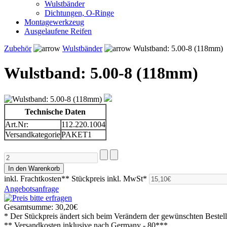
Wulstbänder
Dichtungen, O-Ringe
Montagewerkzeug
Ausgelaufene Reifen
Zubehör
Wulstbänder
Wulstband: 5.00-8 (118mm)
Wulstband: 5.00-8 (118mm)
Technische Daten
Art.Nr:
112.220.1004
Versandkategorie
PAKET1
inkl. Frachtkosten**
Stückpreis inkl. MwSt*
Angebotsanfrage
Gesamtsumme:
30,20€
* Der Stückpreis ändert sich beim Verändern der gewünschten Beste
** Versandkosten inklusive nach
Germany - 80***