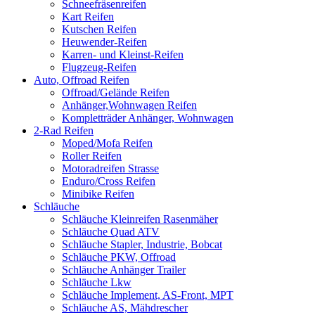
Schneefräsenreifen
Kart Reifen
Kutschen Reifen
Heuwender-Reifen
Karren- und Kleinst-Reifen
Flugzeug-Reifen
Auto, Offroad Reifen
Offroad/Gelände Reifen
Anhänger,Wohnwagen Reifen
Kompletträder Anhänger, Wohnwagen
2-Rad Reifen
Moped/Mofa Reifen
Roller Reifen
Motoradreifen Strasse
Enduro/Cross Reifen
Minibike Reifen
Schläuche
Schläuche Kleinreifen Rasenmäher
Schläuche Quad ATV
Schläuche Stapler, Industrie, Bobcat
Schläuche PKW, Offroad
Schläuche Anhänger Trailer
Schläuche Lkw
Schläuche Implement, AS-Front, MPT
Schläuche AS, Mähdrescher