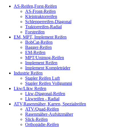
AS-Reifen,Forst-Reifen
AS-Front-Reifen
Kleintraktorreifen
Schlepperreifen-Diagonal
Traktorreifen-Radial
Forstreifen
EM, MPT, Implement Reifen
BobCat-Reifen
Bagger-Reifen
EM-Reifen
MPT/Unimog-Reifen
Implement Reifen
Implement Kompleträder
Industrie Reifen
Stapler Reifen Luft
Stapler Reifen Vollgummi
Lkw/Llkw Reifen
Lkw-Diagonal-Reifen
Lkwreifen - Radial
ATV,Rasenmäher, Karren, Spezialreifen
ATV/Quad-Reifen
Rasenmäher-Aufsitzmäher
Slick-Reifen
Orthopädie-Reifen