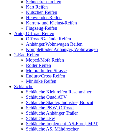
Schneefräsenreifen
Kart Reifen
Kutschen Reifen
Heuwender-Reifen
Karren- und Kleinst-Reifen
Flugzeug-Reifen
Auto, Offroad Reifen
Offroad/Gelände Reifen
Anhänger,Wohnwagen Reifen
Kompletträder Anhänger, Wohnwagen
2-Rad Reifen
Moped/Mofa Reifen
Roller Reifen
Motoradreifen Strasse
Enduro/Cross Reifen
Minibike Reifen
Schläuche
Schläuche Kleinreifen Rasenmäher
Schläuche Quad ATV
Schläuche Stapler, Industrie, Bobcat
Schläuche PKW, Offroad
Schläuche Anhänger Trailer
Schläuche Lkw
Schläuche Implement, AS-Front, MPT
Schläuche AS, Mähdrescher