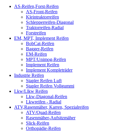
AS-Reifen,Forst-Reifen
AS-Front-Reifen
Kleintraktorreifen
Schlepperreifen-Diagonal
Traktorreifen-Radial
Forstreifen
EM, MPT, Implement Reifen
BobCat-Reifen
Bagger-Reifen
EM-Reifen
MPT/Unimog-Reifen
Implement Reifen
Implement Kompleträder
Industrie Reifen
Stapler Reifen Luft
Stapler Reifen Vollgummi
Lkw/Llkw Reifen
Lkw-Diagonal-Reifen
Lkwreifen - Radial
ATV,Rasenmäher, Karren, Spezialreifen
ATV/Quad-Reifen
Rasenmäher-Aufsitzmäher
Slick-Reifen
Orthopädie-Reifen