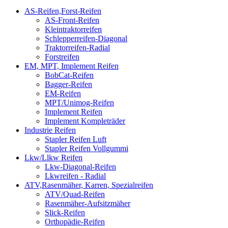
AS-Reifen,Forst-Reifen
AS-Front-Reifen
Kleintraktorreifen
Schlepperreifen-Diagonal
Traktorreifen-Radial
Forstreifen
EM, MPT, Implement Reifen
BobCat-Reifen
Bagger-Reifen
EM-Reifen
MPT/Unimog-Reifen
Implement Reifen
Implement Kompleträder
Industrie Reifen
Stapler Reifen Luft
Stapler Reifen Vollgummi
Lkw/Llkw Reifen
Lkw-Diagonal-Reifen
Lkwreifen - Radial
ATV,Rasenmäher, Karren, Spezialreifen
ATV/Quad-Reifen
Rasenmäher-Aufsitzmäher
Slick-Reifen
Orthopädie-Reifen