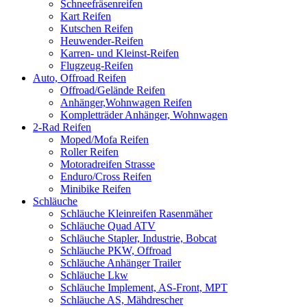
Schneefräsenreifen
Kart Reifen
Kutschen Reifen
Heuwender-Reifen
Karren- und Kleinst-Reifen
Flugzeug-Reifen
Auto, Offroad Reifen
Offroad/Gelände Reifen
Anhänger,Wohnwagen Reifen
Kompletträder Anhänger, Wohnwagen
2-Rad Reifen
Moped/Mofa Reifen
Roller Reifen
Motoradreifen Strasse
Enduro/Cross Reifen
Minibike Reifen
Schläuche
Schläuche Kleinreifen Rasenmäher
Schläuche Quad ATV
Schläuche Stapler, Industrie, Bobcat
Schläuche PKW, Offroad
Schläuche Anhänger Trailer
Schläuche Lkw
Schläuche Implement, AS-Front, MPT
Schläuche AS, Mähdrescher