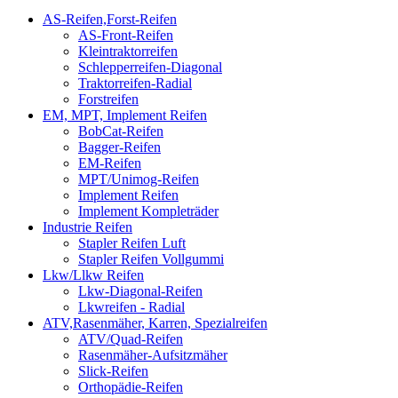
AS-Reifen,Forst-Reifen
AS-Front-Reifen
Kleintraktorreifen
Schlepperreifen-Diagonal
Traktorreifen-Radial
Forstreifen
EM, MPT, Implement Reifen
BobCat-Reifen
Bagger-Reifen
EM-Reifen
MPT/Unimog-Reifen
Implement Reifen
Implement Kompleträder
Industrie Reifen
Stapler Reifen Luft
Stapler Reifen Vollgummi
Lkw/Llkw Reifen
Lkw-Diagonal-Reifen
Lkwreifen - Radial
ATV,Rasenmäher, Karren, Spezialreifen
ATV/Quad-Reifen
Rasenmäher-Aufsitzmäher
Slick-Reifen
Orthopädie-Reifen