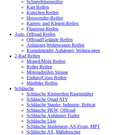
Schneefräsenreifen
Kart Reifen
Kutschen Reifen
Heuwender-Reifen
Karren- und Kleinst-Reifen
Flugzeug-Reifen
Auto, Offroad Reifen
Offroad/Gelände Reifen
Anhänger,Wohnwagen Reifen
Kompletträder Anhänger, Wohnwagen
2-Rad Reifen
Moped/Mofa Reifen
Roller Reifen
Motoradreifen Strasse
Enduro/Cross Reifen
Minibike Reifen
Schläuche
Schläuche Kleinreifen Rasenmäher
Schläuche Quad ATV
Schläuche Stapler, Industrie, Bobcat
Schläuche PKW, Offroad
Schläuche Anhänger Trailer
Schläuche Lkw
Schläuche Implement, AS-Front, MPT
Schläuche AS, Mähdrescher