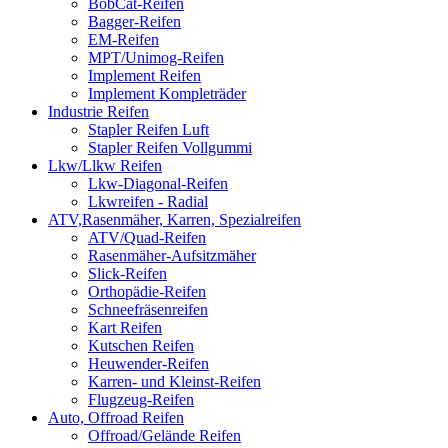
BobCat-Reifen
Bagger-Reifen
EM-Reifen
MPT/Unimog-Reifen
Implement Reifen
Implement Kompleträder
Industrie Reifen
Stapler Reifen Luft
Stapler Reifen Vollgummi
Lkw/Llkw Reifen
Lkw-Diagonal-Reifen
Lkwreifen - Radial
ATV,Rasenmäher, Karren, Spezialreifen
ATV/Quad-Reifen
Rasenmäher-Aufsitzmäher
Slick-Reifen
Orthopädie-Reifen
Schneefräsenreifen
Kart Reifen
Kutschen Reifen
Heuwender-Reifen
Karren- und Kleinst-Reifen
Flugzeug-Reifen
Auto, Offroad Reifen
Offroad/Gelände Reifen