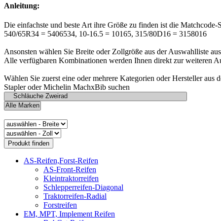
Anleitung:
Die einfachste und beste Art ihre Größe zu finden ist die Matchcode-
540/65R34 = 5406534, 10-16.5 = 10165, 315/80D16 = 3158016
Ansonsten wählen Sie Breite oder Zollgröße aus der Auswahlliste aus
Alle verfügbaren Kombinationen werden Ihnen direkt zur weiteren A
Wählen Sie zuerst eine oder mehrere Kategorien oder Hersteller aus 
Stapler oder Michelin MachxBib suchen
AS-Reifen,Forst-Reifen
AS-Front-Reifen
Kleintraktorreifen
Schlepperreifen-Diagonal
Traktorreifen-Radial
Forstreifen
EM, MPT, Implement Reifen