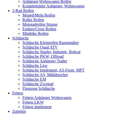
Anhänger,Wohnwagen Reifen
Kompletträder Anhänger, Wohnwagen
2-Rad Reifen
Moped/Mofa Reifen
Roller Reifen
Motoradreifen Strasse
Enduro/Cross Reifen
Minibike Reifen
Schläuche
Schläuche Kleinreifen Rasenmäher
Schläuche Quad ATV
Schläuche Stapler, Industrie, Bobcat
Schläuche PKW, Offroad
Schläuche Anhänger Trailer
Schläuche Lkw
Schläuche Implement, AS-Front, MPT
Schläuche AS, Mähdrescher
Schläuche EM
Schläuche Zweirad
Flugzeug Schläuche
Felgen
Felgen Anhänger Wohnwagen
Felgen LKW
Felgen Implement
Zubehör