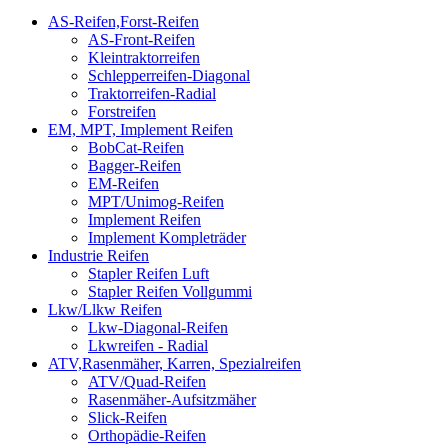
AS-Reifen,Forst-Reifen
AS-Front-Reifen
Kleintraktorreifen
Schlepperreifen-Diagonal
Traktorreifen-Radial
Forstreifen
EM, MPT, Implement Reifen
BobCat-Reifen
Bagger-Reifen
EM-Reifen
MPT/Unimog-Reifen
Implement Reifen
Implement Kompleträder
Industrie Reifen
Stapler Reifen Luft
Stapler Reifen Vollgummi
Lkw/Llkw Reifen
Lkw-Diagonal-Reifen
Lkwreifen - Radial
ATV,Rasenmäher, Karren, Spezialreifen
ATV/Quad-Reifen
Rasenmäher-Aufsitzmäher
Slick-Reifen
Orthopädie-Reifen