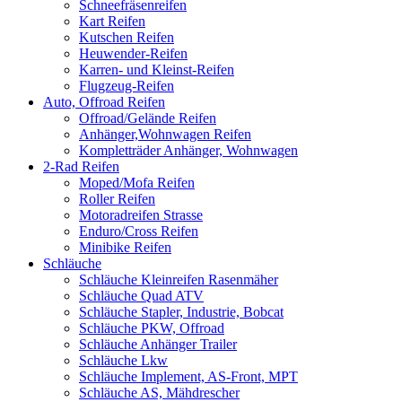
Schneefräsenreifen
Kart Reifen
Kutschen Reifen
Heuwender-Reifen
Karren- und Kleinst-Reifen
Flugzeug-Reifen
Auto, Offroad Reifen
Offroad/Gelände Reifen
Anhänger,Wohnwagen Reifen
Kompletträder Anhänger, Wohnwagen
2-Rad Reifen
Moped/Mofa Reifen
Roller Reifen
Motoradreifen Strasse
Enduro/Cross Reifen
Minibike Reifen
Schläuche
Schläuche Kleinreifen Rasenmäher
Schläuche Quad ATV
Schläuche Stapler, Industrie, Bobcat
Schläuche PKW, Offroad
Schläuche Anhänger Trailer
Schläuche Lkw
Schläuche Implement, AS-Front, MPT
Schläuche AS, Mähdrescher