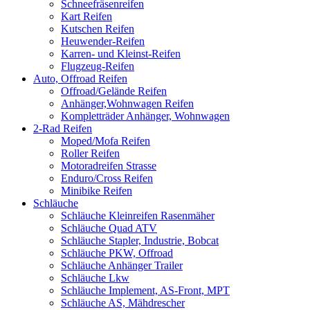
Schneefräsenreifen
Kart Reifen
Kutschen Reifen
Heuwender-Reifen
Karren- und Kleinst-Reifen
Flugzeug-Reifen
Auto, Offroad Reifen
Offroad/Gelände Reifen
Anhänger,Wohnwagen Reifen
Kompletträder Anhänger, Wohnwagen
2-Rad Reifen
Moped/Mofa Reifen
Roller Reifen
Motoradreifen Strasse
Enduro/Cross Reifen
Minibike Reifen
Schläuche
Schläuche Kleinreifen Rasenmäher
Schläuche Quad ATV
Schläuche Stapler, Industrie, Bobcat
Schläuche PKW, Offroad
Schläuche Anhänger Trailer
Schläuche Lkw
Schläuche Implement, AS-Front, MPT
Schläuche AS, Mähdrescher