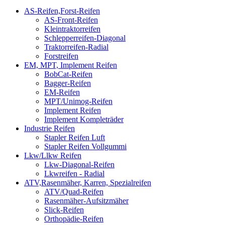
AS-Reifen,Forst-Reifen
AS-Front-Reifen
Kleintraktorreifen
Schlepperreifen-Diagonal
Traktorreifen-Radial
Forstreifen
EM, MPT, Implement Reifen
BobCat-Reifen
Bagger-Reifen
EM-Reifen
MPT/Unimog-Reifen
Implement Reifen
Implement Kompleträder
Industrie Reifen
Stapler Reifen Luft
Stapler Reifen Vollgummi
Lkw/Llkw Reifen
Lkw-Diagonal-Reifen
Lkwreifen - Radial
ATV,Rasenmäher, Karren, Spezialreifen
ATV/Quad-Reifen
Rasenmäher-Aufsitzmäher
Slick-Reifen
Orthopädie-Reifen