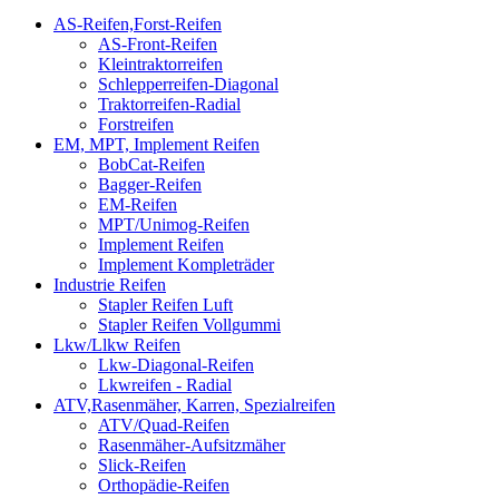
AS-Reifen,Forst-Reifen
AS-Front-Reifen
Kleintraktorreifen
Schlepperreifen-Diagonal
Traktorreifen-Radial
Forstreifen
EM, MPT, Implement Reifen
BobCat-Reifen
Bagger-Reifen
EM-Reifen
MPT/Unimog-Reifen
Implement Reifen
Implement Kompleträder
Industrie Reifen
Stapler Reifen Luft
Stapler Reifen Vollgummi
Lkw/Llkw Reifen
Lkw-Diagonal-Reifen
Lkwreifen - Radial
ATV,Rasenmäher, Karren, Spezialreifen
ATV/Quad-Reifen
Rasenmäher-Aufsitzmäher
Slick-Reifen
Orthopädie-Reifen