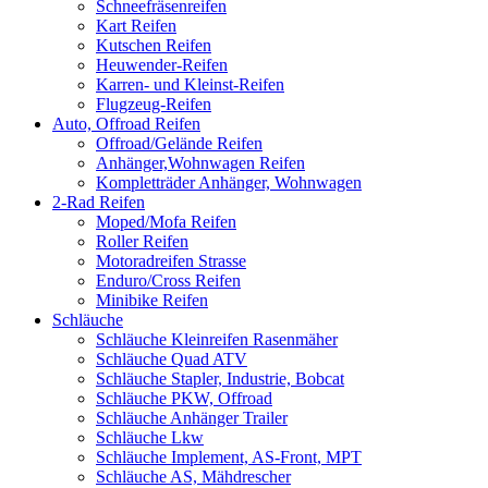
Schneefräsenreifen
Kart Reifen
Kutschen Reifen
Heuwender-Reifen
Karren- und Kleinst-Reifen
Flugzeug-Reifen
Auto, Offroad Reifen
Offroad/Gelände Reifen
Anhänger,Wohnwagen Reifen
Kompletträder Anhänger, Wohnwagen
2-Rad Reifen
Moped/Mofa Reifen
Roller Reifen
Motoradreifen Strasse
Enduro/Cross Reifen
Minibike Reifen
Schläuche
Schläuche Kleinreifen Rasenmäher
Schläuche Quad ATV
Schläuche Stapler, Industrie, Bobcat
Schläuche PKW, Offroad
Schläuche Anhänger Trailer
Schläuche Lkw
Schläuche Implement, AS-Front, MPT
Schläuche AS, Mähdrescher