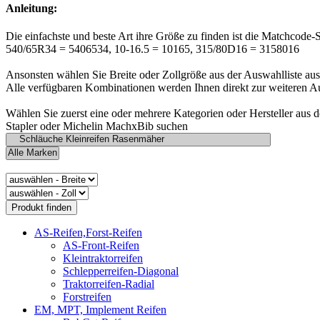
Anleitung:
Die einfachste und beste Art ihre Größe zu finden ist die Matchcode-
540/65R34 = 5406534, 10-16.5 = 10165, 315/80D16 = 3158016
Ansonsten wählen Sie Breite oder Zollgröße aus der Auswahlliste aus
Alle verfügbaren Kombinationen werden Ihnen direkt zur weiteren A
Wählen Sie zuerst eine oder mehrere Kategorien oder Hersteller aus 
Stapler oder Michelin MachxBib suchen
AS-Reifen,Forst-Reifen
AS-Front-Reifen
Kleintraktorreifen
Schlepperreifen-Diagonal
Traktorreifen-Radial
Forstreifen
EM, MPT, Implement Reifen