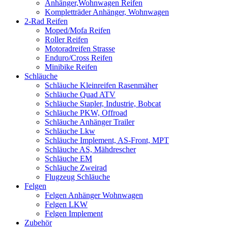
Anhänger,Wohnwagen Reifen
Kompletträder Anhänger, Wohnwagen
2-Rad Reifen
Moped/Mofa Reifen
Roller Reifen
Motoradreifen Strasse
Enduro/Cross Reifen
Minibike Reifen
Schläuche
Schläuche Kleinreifen Rasenmäher
Schläuche Quad ATV
Schläuche Stapler, Industrie, Bobcat
Schläuche PKW, Offroad
Schläuche Anhänger Trailer
Schläuche Lkw
Schläuche Implement, AS-Front, MPT
Schläuche AS, Mähdrescher
Schläuche EM
Schläuche Zweirad
Flugzeug Schläuche
Felgen
Felgen Anhänger Wohnwagen
Felgen LKW
Felgen Implement
Zubehör