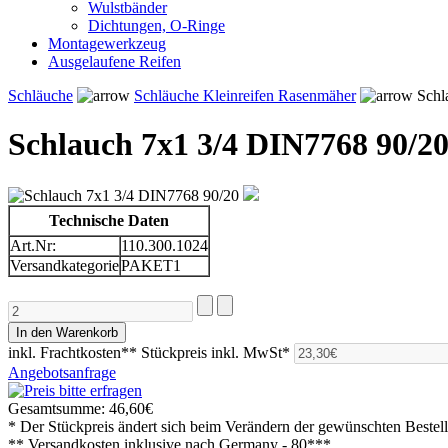
Wulstbänder
Dichtungen, O-Ringe
Montagewerkzeug
Ausgelaufene Reifen
Schläuche
Schläuche Kleinreifen Rasenmäher
Schl
Schlauch 7x1 3/4 DIN7768 90/2
Technische Daten
Art.Nr:
110.300.1024
Versandkategorie
PAKET1
inkl. Frachtkosten**
Stückpreis inkl. MwSt*
Angebotsanfrage
Gesamtsumme:
46,60€
* Der Stückpreis ändert sich beim Verändern der gewünschten Beste
** Versandkosten inklusive nach
Germany - 80***