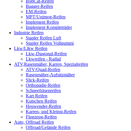
BobCat-Reifen
Bagger-Reifen
EM-Reifen
MPT/Unimog-Reifen
Implement Reifen
Implement Kompleträder
Industrie Reifen
Stapler Reifen Luft
Stapler Reifen Vollgummi
Lkw/Llkw Reifen
Lkw-Diagonal-Reifen
Lkwreifen - Radial
ATV,Rasenmäher, Karren, Spezialreifen
ATV/Quad-Reifen
Rasenmäher-Aufsitzmäher
Slick-Reifen
Orthopädie-Reifen
Schneefräsenreifen
Kart Reifen
Kutschen Reifen
Heuwender-Reifen
Karren- und Kleinst-Reifen
Flugzeug-Reifen
Auto, Offroad Reifen
Offroad/Gelände Reifen