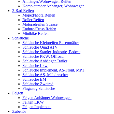
Anhänger,Wohnwagen Reifen
Kompletträder Anhänger, Wohnwagen
2-Rad Reifen
Moped/Mofa Reifen
Roller Reifen
Motoradreifen Strasse
Enduro/Cross Reifen
Minibike Reifen
Schläuche
Schläuche Kleinreifen Rasenmäher
Schläuche Quad ATV
Schläuche Stapler, Industrie, Bobcat
Schläuche PKW, Offroad
Schläuche Anhänger Trailer
Schläuche Lkw
Schläuche Implement, AS-Front, MPT
Schläuche AS, Mähdrescher
Schläuche EM
Schläuche Zweirad
Flugzeug Schläuche
Felgen
Felgen Anhänger Wohnwagen
Felgen LKW
Felgen Implement
Zubehör