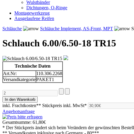
Wulstbänder
Dichtungen, O-Ringe
Montagewerkzeug
Ausgelaufene Reifen
Schläuche
Schläuche Implement, AS-Front, MPT
S
Schlauch 6.00/6.50-18 TR15
Technische Daten
Art.Nr:
110.306.2268
Versandkategorie
PAKET1
inkl. Frachtkosten**
Stückpreis inkl. MwSt*
Angebotsanfrage
Gesamtsumme:
61,80€
* Der Stückpreis ändert sich beim Verändern der gewünschten Beste
** Versandkosten inklusive nach
Germany - 80***