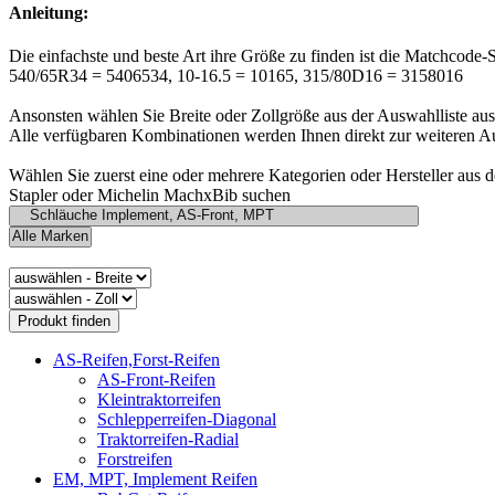
Anleitung:
Die einfachste und beste Art ihre Größe zu finden ist die Matchcode-
540/65R34 = 5406534, 10-16.5 = 10165, 315/80D16 = 3158016
Ansonsten wählen Sie Breite oder Zollgröße aus der Auswahlliste aus
Alle verfügbaren Kombinationen werden Ihnen direkt zur weiteren A
Wählen Sie zuerst eine oder mehrere Kategorien oder Hersteller aus 
Stapler oder Michelin MachxBib suchen
AS-Reifen,Forst-Reifen
AS-Front-Reifen
Kleintraktorreifen
Schlepperreifen-Diagonal
Traktorreifen-Radial
Forstreifen
EM, MPT, Implement Reifen