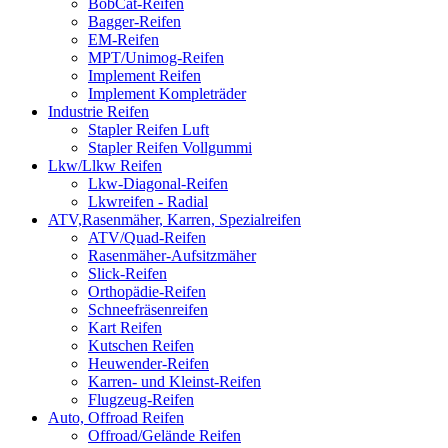
BobCat-Reifen
Bagger-Reifen
EM-Reifen
MPT/Unimog-Reifen
Implement Reifen
Implement Kompleträder
Industrie Reifen
Stapler Reifen Luft
Stapler Reifen Vollgummi
Lkw/Llkw Reifen
Lkw-Diagonal-Reifen
Lkwreifen - Radial
ATV,Rasenmäher, Karren, Spezialreifen
ATV/Quad-Reifen
Rasenmäher-Aufsitzmäher
Slick-Reifen
Orthopädie-Reifen
Schneefräsenreifen
Kart Reifen
Kutschen Reifen
Heuwender-Reifen
Karren- und Kleinst-Reifen
Flugzeug-Reifen
Auto, Offroad Reifen
Offroad/Gelände Reifen