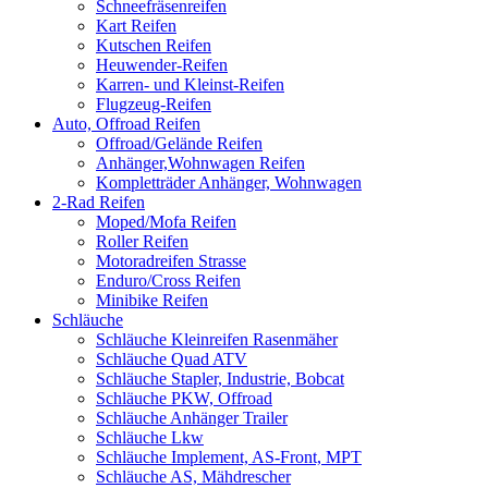
Schneefräsenreifen
Kart Reifen
Kutschen Reifen
Heuwender-Reifen
Karren- und Kleinst-Reifen
Flugzeug-Reifen
Auto, Offroad Reifen
Offroad/Gelände Reifen
Anhänger,Wohnwagen Reifen
Kompletträder Anhänger, Wohnwagen
2-Rad Reifen
Moped/Mofa Reifen
Roller Reifen
Motoradreifen Strasse
Enduro/Cross Reifen
Minibike Reifen
Schläuche
Schläuche Kleinreifen Rasenmäher
Schläuche Quad ATV
Schläuche Stapler, Industrie, Bobcat
Schläuche PKW, Offroad
Schläuche Anhänger Trailer
Schläuche Lkw
Schläuche Implement, AS-Front, MPT
Schläuche AS, Mähdrescher