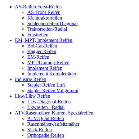
AS-Reifen,Forst-Reifen
AS-Front-Reifen
Kleintraktorreifen
Schlepperreifen-Diagonal
Traktorreifen-Radial
Forstreifen
EM, MPT, Implement Reifen
BobCat-Reifen
Bagger-Reifen
EM-Reifen
MPT/Unimog-Reifen
Implement Reifen
Implement Kompleträder
Industrie Reifen
Stapler Reifen Luft
Stapler Reifen Vollgummi
Lkw/Llkw Reifen
Lkw-Diagonal-Reifen
Lkwreifen - Radial
ATV,Rasenmäher, Karren, Spezialreifen
ATV/Quad-Reifen
Rasenmäher-Aufsitzmäher
Slick-Reifen
Orthopädie-Reifen