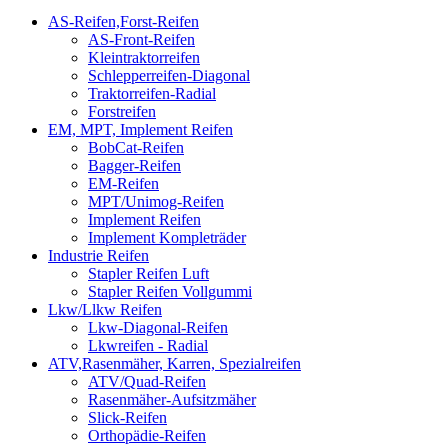
AS-Reifen,Forst-Reifen
AS-Front-Reifen
Kleintraktorreifen
Schlepperreifen-Diagonal
Traktorreifen-Radial
Forstreifen
EM, MPT, Implement Reifen
BobCat-Reifen
Bagger-Reifen
EM-Reifen
MPT/Unimog-Reifen
Implement Reifen
Implement Kompleträder
Industrie Reifen
Stapler Reifen Luft
Stapler Reifen Vollgummi
Lkw/Llkw Reifen
Lkw-Diagonal-Reifen
Lkwreifen - Radial
ATV,Rasenmäher, Karren, Spezialreifen
ATV/Quad-Reifen
Rasenmäher-Aufsitzmäher
Slick-Reifen
Orthopädie-Reifen