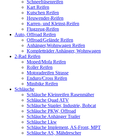
Schneefräsenreifen
Kart Reifen
Kutschen Reifen
Heuwender-Reifen
Karren- und Kleinst-Reifen
Flugzeug-Reifen
Auto, Offroad Reifen
Offroad/Gelände Reifen
Anhänger,Wohnwagen Reifen
Kompletträder Anhänger, Wohnwagen
2-Rad Reifen
Moped/Mofa Reifen
Roller Reifen
Motoradreifen Strasse
Enduro/Cross Reifen
Minibike Reifen
Schläuche
Schläuche Kleinreifen Rasenmäher
Schläuche Quad ATV
Schläuche Stapler, Industrie, Bobcat
Schläuche PKW, Offroad
Schläuche Anhänger Trailer
Schläuche Lkw
Schläuche Implement, AS-Front, MPT
Schläuche AS, Mähdrescher