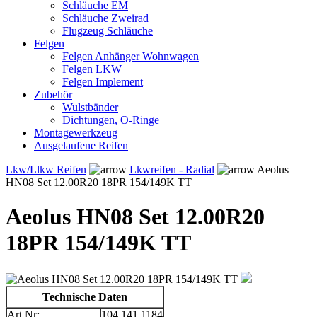
Schläuche EM
Schläuche Zweirad
Flugzeug Schläuche
Felgen
Felgen Anhänger Wohnwagen
Felgen LKW
Felgen Implement
Zubehör
Wulstbänder
Dichtungen, O-Ringe
Montagewerkzeug
Ausgelaufene Reifen
Lkw/Llkw Reifen
Lkwreifen - Radial
Aeolus
HN08 Set 12.00R20 18PR 154/149K TT
Aeolus HN08 Set 12.00R20
18PR 154/149K TT
Technische Daten
Art.Nr:
104.141.1184