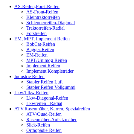
AS-Reifen,Forst-Reifen
AS-Front-Reifen
Kleintraktorreifen
Schlepperreifen-Diagonal
Traktorreifen-Radial
Forstreifen
EM, MPT, Implement Reifen
BobCat-Reifen
Bagger-Reifen
EM-Reifen
MPT/Unimog-Reifen
Implement Reifen
Implement Kompleträder
Industrie Reifen
Stapler Reifen Luft
Stapler Reifen Vollgummi
Lkw/Llkw Reifen
Lkw-Diagonal-Reifen
Lkwreifen - Radial
ATV,Rasenmäher, Karren, Spezialreifen
ATV/Quad-Reifen
Rasenmäher-Aufsitzmäher
Slick-Reifen
Orthopädie-Reifen