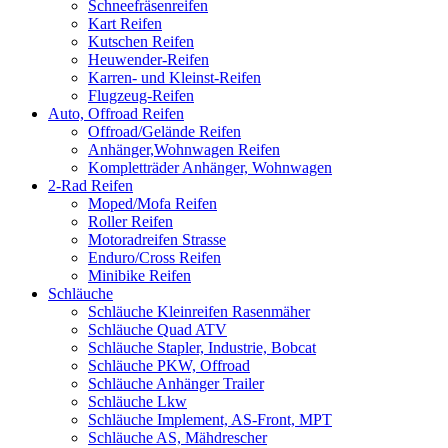
Schneefräsenreifen
Kart Reifen
Kutschen Reifen
Heuwender-Reifen
Karren- und Kleinst-Reifen
Flugzeug-Reifen
Auto, Offroad Reifen
Offroad/Gelände Reifen
Anhänger,Wohnwagen Reifen
Kompletträder Anhänger, Wohnwagen
2-Rad Reifen
Moped/Mofa Reifen
Roller Reifen
Motoradreifen Strasse
Enduro/Cross Reifen
Minibike Reifen
Schläuche
Schläuche Kleinreifen Rasenmäher
Schläuche Quad ATV
Schläuche Stapler, Industrie, Bobcat
Schläuche PKW, Offroad
Schläuche Anhänger Trailer
Schläuche Lkw
Schläuche Implement, AS-Front, MPT
Schläuche AS, Mähdrescher