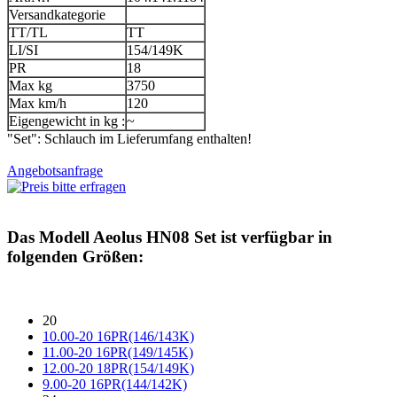
Versandkategorie
TT/TL
TT
LI/SI
154/149K
PR
18
Max kg
3750
Max km/h
120
Eigengewicht in kg :
~
"Set": Schlauch im Lieferumfang enthalten!
Angebotsanfrage
Das Modell
Aeolus HN08 Set
ist verfügbar in
folgenden Größen:
20
10.00-20 16PR(146/143K)
11.00-20 16PR(149/145K)
12.00-20 18PR(154/149K)
9.00-20 16PR(144/142K)