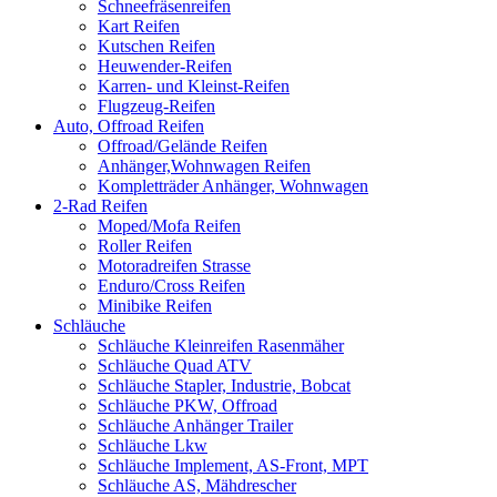
Schneefräsenreifen
Kart Reifen
Kutschen Reifen
Heuwender-Reifen
Karren- und Kleinst-Reifen
Flugzeug-Reifen
Auto, Offroad Reifen
Offroad/Gelände Reifen
Anhänger,Wohnwagen Reifen
Kompletträder Anhänger, Wohnwagen
2-Rad Reifen
Moped/Mofa Reifen
Roller Reifen
Motoradreifen Strasse
Enduro/Cross Reifen
Minibike Reifen
Schläuche
Schläuche Kleinreifen Rasenmäher
Schläuche Quad ATV
Schläuche Stapler, Industrie, Bobcat
Schläuche PKW, Offroad
Schläuche Anhänger Trailer
Schläuche Lkw
Schläuche Implement, AS-Front, MPT
Schläuche AS, Mähdrescher