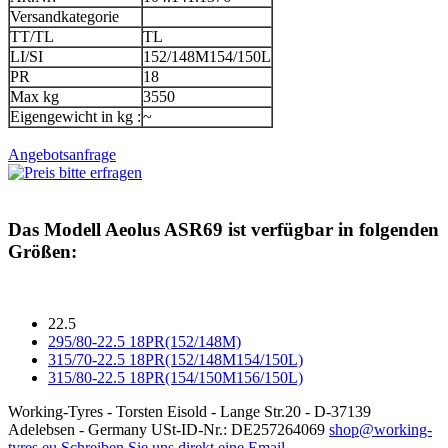
Versandkategorie
TT/TL
TL
LI/SI
152/148M154/150L
PR
18
Max kg
3550
Eigengewicht in kg :
~
Angebotsanfrage
Das Modell
Aeolus ASR69
ist verfügbar in folgenden
Größen:
22.5
295/80-22.5 18PR(152/148M)
315/70-22.5 18PR(152/148M154/150L)
315/80-22.5 18PR(154/150M156/150L)
Working-Tyres - Torsten Eisold - Lange Str.20 - D-37139
Adelebsen - Germany USt-ID-Nr.: DE257264069
shop@working-
tyres.eu
Schreiben Sie uns direkt eine Email.