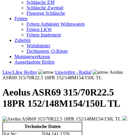
Schläuche EM
Schläuche Zweirad
Flugzeug Schläuche
Felgen
Felgen Anhänger Wohnwagen
Felgen LKW
Felgen Implement
Zubehör
Wulstbänder
Dichtungen, O-Ringe
Montagewerkzeug
Ausgelaufene Reifen
Lkw/Llkw Reifen
Lkwreifen - Radial
Aeolus
ASR69 315/70R22.5 18PR 152/148M154/150L TL
Aeolus ASR69 315/70R22.5
18PR 152/148M154/150L TL
Technische Daten
Art.Nr:
104.141.1376