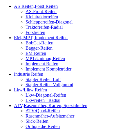
AS-Reifen,Forst-Reifen
AS-Front-Reifen
Kleintraktorreifen
Schlepperreifen-Diagonal
Traktorreifen-Radial
Forstreifen
EM, MPT, Implement Reifen
BobCat-Reifen
Bagger-Reifen
EM-Reifen
MPT/Unimog-Reifen
Implement Reifen
Implement Kompleträder
Industrie Reifen
Stapler Reifen Luft
Stapler Reifen Vollgummi
Lkw/Llkw Reifen
Lkw-Diagonal-Reifen
Lkwreifen - Radial
ATV,Rasenmäher, Karren, Spezialreifen
ATV/Quad-Reifen
Rasenmäher-Aufsitzmäher
Slick-Reifen
Orthopädie-Reifen