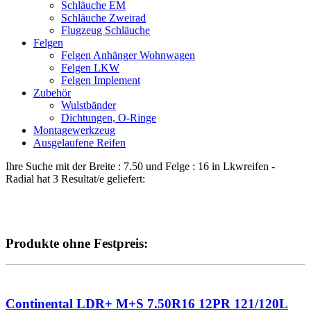
Schläuche EM
Schläuche Zweirad
Flugzeug Schläuche
Felgen
Felgen Anhänger Wohnwagen
Felgen LKW
Felgen Implement
Zubehör
Wulstbänder
Dichtungen, O-Ringe
Montagewerkzeug
Ausgelaufene Reifen
Ihre Suche mit der Breite :
7.50
und Felge :
16
in
Lkwreifen -
Radial
hat
3
Resultat/e geliefert:
Produkte ohne Festpreis:
Continental LDR+ M+S 7.50R16 12PR 121/120L