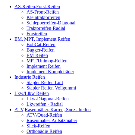
AS-Reifen,Forst-Reifen
AS-Front-Reifen
Kleintraktorreifen
Schlepperreifen-Diagonal
Traktorreifen-Radial
Forstreifen
EM, MPT, Implement Reifen
BobCat-Reifen
Bagger-Reifen
EM-Reifen
MPT/Unimog-Reifen
Implement Reifen
Implement Kompleträder
Industrie Reifen
Stapler Reifen Luft
Stapler Reifen Vollgummi
Lkw/Llkw Reifen
Lkw-Diagonal-Reifen
Lkwreifen - Radial
ATV,Rasenmäher, Karren, Spezialreifen
ATV/Quad-Reifen
Rasenmäher-Aufsitzmäher
Slick-Reifen
Orthopädie-Reifen