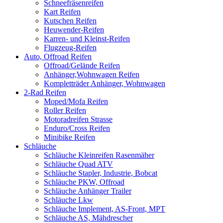
Schneefräsenreifen
Kart Reifen
Kutschen Reifen
Heuwender-Reifen
Karren- und Kleinst-Reifen
Flugzeug-Reifen
Auto, Offroad Reifen
Offroad/Gelände Reifen
Anhänger,Wohnwagen Reifen
Kompletträder Anhänger, Wohnwagen
2-Rad Reifen
Moped/Mofa Reifen
Roller Reifen
Motoradreifen Strasse
Enduro/Cross Reifen
Minibike Reifen
Schläuche
Schläuche Kleinreifen Rasenmäher
Schläuche Quad ATV
Schläuche Stapler, Industrie, Bobcat
Schläuche PKW, Offroad
Schläuche Anhänger Trailer
Schläuche Lkw
Schläuche Implement, AS-Front, MPT
Schläuche AS, Mähdrescher