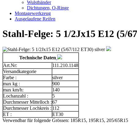
Wulstbänder
Dichtungen, O-Ringe
Montagewerkzeug
Ausgelaufene Reifen
Stahl-Felge: 5 1/2Jx15 E12 (5/67
Technische Daten
Art.Nr:
111.210.1148
Versandkategorie
Farbe :
silver
max kg :
900
max km/h:
140
Lochanzahl :
5
Durchmesser Mittelloch :
67
Durchmesser Lochkreis :
112
ET :
ET30
Verwendbar für folgende Grössen: 185R15, 195R15, 205/65R15