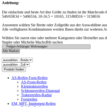
Anleitung:
Die einfachste und beste Art ihre Größe zu finden ist die Matchcode-
540/65R34 = 5406534, 10-16.5 = 10165, 315/80D16 = 3158016
Ansonsten wählen Sie Breite oder Zollgröße aus der Auswahlliste aus
Alle verfügbaren Kombinationen werden Ihnen direkt zur weiteren A
Wählen Sie zuerst eine oder mehrere Kategorien oder Hersteller aus 
Stapler oder Michelin MachxBib suchen
AS-Reifen,Forst-Reifen
AS-Front-Reifen
Kleintraktorreifen
Schlepperreifen-Diagonal
Traktorreifen-Radial
Forstreifen
EM, MPT, Implement Reifen