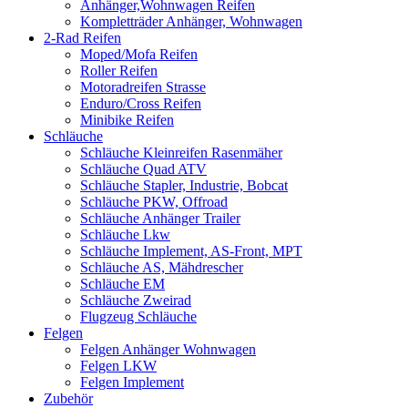
Anhänger,Wohnwagen Reifen
Kompletträder Anhänger, Wohnwagen
2-Rad Reifen
Moped/Mofa Reifen
Roller Reifen
Motoradreifen Strasse
Enduro/Cross Reifen
Minibike Reifen
Schläuche
Schläuche Kleinreifen Rasenmäher
Schläuche Quad ATV
Schläuche Stapler, Industrie, Bobcat
Schläuche PKW, Offroad
Schläuche Anhänger Trailer
Schläuche Lkw
Schläuche Implement, AS-Front, MPT
Schläuche AS, Mähdrescher
Schläuche EM
Schläuche Zweirad
Flugzeug Schläuche
Felgen
Felgen Anhänger Wohnwagen
Felgen LKW
Felgen Implement
Zubehör