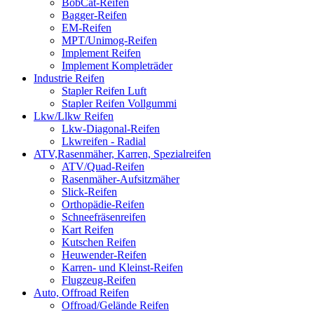
BobCat-Reifen
Bagger-Reifen
EM-Reifen
MPT/Unimog-Reifen
Implement Reifen
Implement Kompleträder
Industrie Reifen
Stapler Reifen Luft
Stapler Reifen Vollgummi
Lkw/Llkw Reifen
Lkw-Diagonal-Reifen
Lkwreifen - Radial
ATV,Rasenmäher, Karren, Spezialreifen
ATV/Quad-Reifen
Rasenmäher-Aufsitzmäher
Slick-Reifen
Orthopädie-Reifen
Schneefräsenreifen
Kart Reifen
Kutschen Reifen
Heuwender-Reifen
Karren- und Kleinst-Reifen
Flugzeug-Reifen
Auto, Offroad Reifen
Offroad/Gelände Reifen