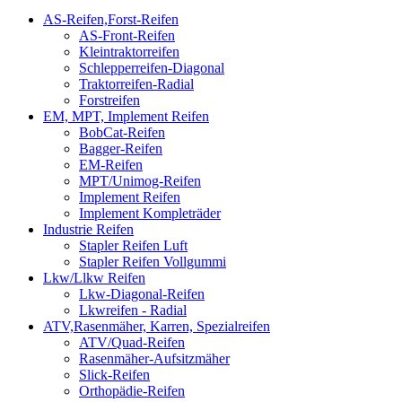
AS-Reifen,Forst-Reifen
AS-Front-Reifen
Kleintraktorreifen
Schlepperreifen-Diagonal
Traktorreifen-Radial
Forstreifen
EM, MPT, Implement Reifen
BobCat-Reifen
Bagger-Reifen
EM-Reifen
MPT/Unimog-Reifen
Implement Reifen
Implement Kompleträder
Industrie Reifen
Stapler Reifen Luft
Stapler Reifen Vollgummi
Lkw/Llkw Reifen
Lkw-Diagonal-Reifen
Lkwreifen - Radial
ATV,Rasenmäher, Karren, Spezialreifen
ATV/Quad-Reifen
Rasenmäher-Aufsitzmäher
Slick-Reifen
Orthopädie-Reifen