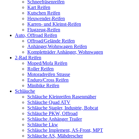
Schneefräsenreifen
Kart Reifen
Kutschen Reifen
Heuwender-Reifen
Karren- und Kleinst-Reifen
Flugzeug-Reifen
Auto, Offroad Reifen
Offroad/Gelände Reifen
Anhänger,Wohnwagen Reifen
Kompletträder Anhänger, Wohnwagen
2-Rad Reifen
Moped/Mofa Reifen
Roller Reifen
Motoradreifen Strasse
Enduro/Cross Reifen
Minibike Reifen
Schläuche
Schläuche Kleinreifen Rasenmäher
Schläuche Quad ATV
Schläuche Stapler, Industrie, Bobcat
Schläuche PKW, Offroad
Schläuche Anhänger Trailer
Schläuche Lkw
Schläuche Implement, AS-Front, MPT
Schläuche AS, Mähdrescher