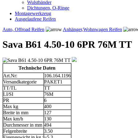
Wulstbänder
Dichtungen, O-Ringe
Montagewerkzeug
Ausgelaufene Reifen
Auto, Offroad Reifen
Anhänger,Wohnwagen Reifen
Sava B61 4.50-10 6PR 76M TT
Technische Daten
Art.Nr:
106.164.1196
Versandkategorie
PAKET1
TT/TL
TT
LI/SI
76M
PR
6
Max kg
400
Breite in mm
127
Max km/h
130
Durchmesser in mm
494
Felgenbreite
3.50
Eigengewicht in kg :
~5.3