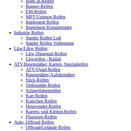
BobCat-Reifen
Bagger-Reifen
EM-Reifen
MPT/Unimog-Reifen
Implement Reifen
Implement Kompleträder
Industrie Reifen
Stapler Reifen Luft
Stapler Reifen Vollgummi
Lkw/Llkw Reifen
Lkw-Diagonal-Reifen
Lkwreifen - Radial
ATV,Rasenmäher, Karren, Spezialreifen
ATV/Quad-Reifen
Rasenmäher-Aufsitzmäher
Slick-Reifen
Orthopädie-Reifen
Schneefräsenreifen
Kart Reifen
Kutschen Reifen
Heuwender-Reifen
Karren- und Kleinst-Reifen
Flugzeug-Reifen
Auto, Offroad Reifen
Offroad/Gelände Reifen