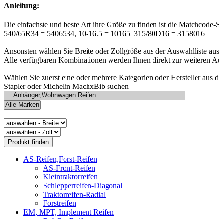
Anleitung:
Die einfachste und beste Art ihre Größe zu finden ist die Matchcode-
540/65R34 = 5406534, 10-16.5 = 10165, 315/80D16 = 3158016
Ansonsten wählen Sie Breite oder Zollgröße aus der Auswahlliste aus
Alle verfügbaren Kombinationen werden Ihnen direkt zur weiteren A
Wählen Sie zuerst eine oder mehrere Kategorien oder Hersteller aus 
Stapler oder Michelin MachxBib suchen
AS-Reifen,Forst-Reifen
AS-Front-Reifen
Kleintraktorreifen
Schlepperreifen-Diagonal
Traktorreifen-Radial
Forstreifen
EM, MPT, Implement Reifen