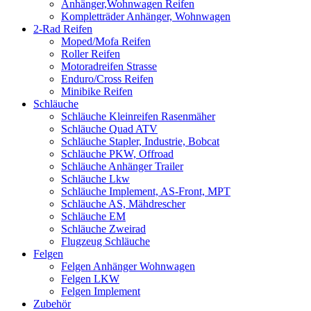
Anhänger,Wohnwagen Reifen
Kompletträder Anhänger, Wohnwagen
2-Rad Reifen
Moped/Mofa Reifen
Roller Reifen
Motoradreifen Strasse
Enduro/Cross Reifen
Minibike Reifen
Schläuche
Schläuche Kleinreifen Rasenmäher
Schläuche Quad ATV
Schläuche Stapler, Industrie, Bobcat
Schläuche PKW, Offroad
Schläuche Anhänger Trailer
Schläuche Lkw
Schläuche Implement, AS-Front, MPT
Schläuche AS, Mähdrescher
Schläuche EM
Schläuche Zweirad
Flugzeug Schläuche
Felgen
Felgen Anhänger Wohnwagen
Felgen LKW
Felgen Implement
Zubehör