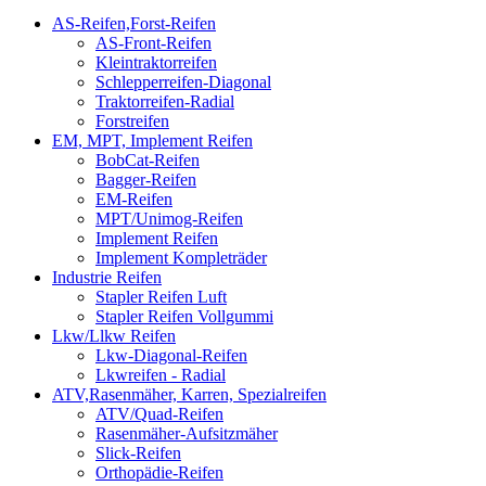
AS-Reifen,Forst-Reifen
AS-Front-Reifen
Kleintraktorreifen
Schlepperreifen-Diagonal
Traktorreifen-Radial
Forstreifen
EM, MPT, Implement Reifen
BobCat-Reifen
Bagger-Reifen
EM-Reifen
MPT/Unimog-Reifen
Implement Reifen
Implement Kompleträder
Industrie Reifen
Stapler Reifen Luft
Stapler Reifen Vollgummi
Lkw/Llkw Reifen
Lkw-Diagonal-Reifen
Lkwreifen - Radial
ATV,Rasenmäher, Karren, Spezialreifen
ATV/Quad-Reifen
Rasenmäher-Aufsitzmäher
Slick-Reifen
Orthopädie-Reifen