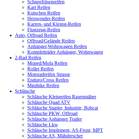
Schneefräsenreifen
Kart Reifen
Kutschen Reifen
Heuwender-Reifen
Karren- und Kleinst-Reifen
Flugzeug-Reifen
Auto, Offroad Reifen
Offroad/Gelände Reifen
Anhänger,Wohnwagen Reifen
Kompletträder Anhänger, Wohnwagen
2-Rad Reifen
Moped/Mofa Reifen
Roller Reifen
Motoradreifen Strasse
Enduro/Cross Reifen
Minibike Reifen
Schläuche
Schläuche Kleinreifen Rasenmäher
Schläuche Quad ATV
Schläuche Stapler, Industrie, Bobcat
Schläuche PKW, Offroad
Schläuche Anhänger Trailer
Schläuche Lkw
Schläuche Implement, AS-Front, MPT
Schläuche AS, Mähdrescher