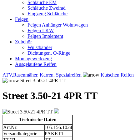
Schläuche EM
Schläuche Zweirad
Flugzeug Schläuche
Felgen
Felgen Anhänger Wohnwagen
Felgen LKW
Felgen Implement
Zubehör
Wulstbänder
Dichtungen, O-Ringe
Montagewerkzeug
Ausgelaufene Reifen
ATV,Rasenmäher, Karren, Spezialreifen
Kutschen Reifen
Street 3.50-21 4PR TT
Street 3.50-21 4PR TT
Technische Daten
Art.Nr:
105.156.1024
Versandkategorie
PAKET1
TT/TL
TT