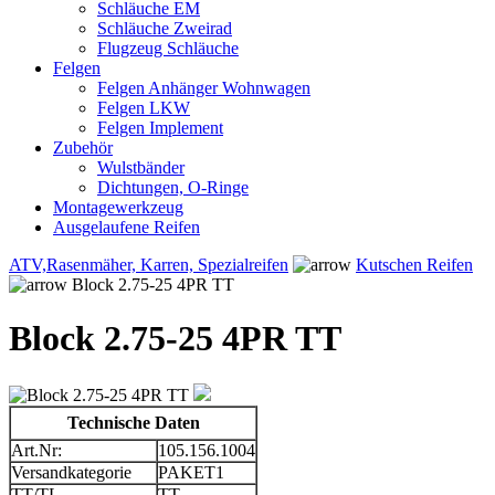
Schläuche EM
Schläuche Zweirad
Flugzeug Schläuche
Felgen
Felgen Anhänger Wohnwagen
Felgen LKW
Felgen Implement
Zubehör
Wulstbänder
Dichtungen, O-Ringe
Montagewerkzeug
Ausgelaufene Reifen
ATV,Rasenmäher, Karren, Spezialreifen
Kutschen Reifen
Block 2.75-25 4PR TT
Block 2.75-25 4PR TT
Technische Daten
Art.Nr:
105.156.1004
Versandkategorie
PAKET1
TT/TL
TT