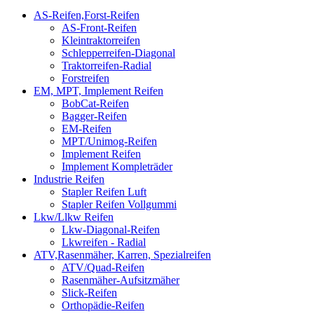
AS-Reifen,Forst-Reifen
AS-Front-Reifen
Kleintraktorreifen
Schlepperreifen-Diagonal
Traktorreifen-Radial
Forstreifen
EM, MPT, Implement Reifen
BobCat-Reifen
Bagger-Reifen
EM-Reifen
MPT/Unimog-Reifen
Implement Reifen
Implement Kompleträder
Industrie Reifen
Stapler Reifen Luft
Stapler Reifen Vollgummi
Lkw/Llkw Reifen
Lkw-Diagonal-Reifen
Lkwreifen - Radial
ATV,Rasenmäher, Karren, Spezialreifen
ATV/Quad-Reifen
Rasenmäher-Aufsitzmäher
Slick-Reifen
Orthopädie-Reifen