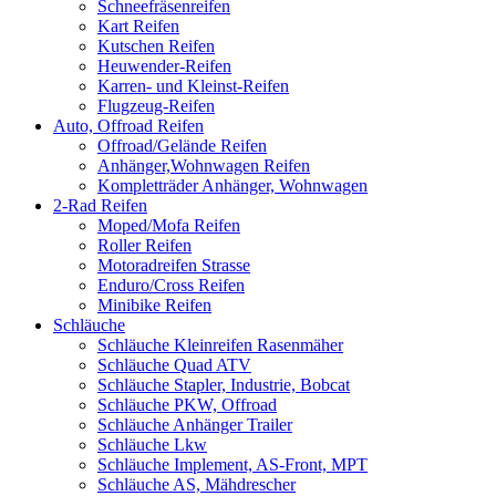
Schneefräsenreifen
Kart Reifen
Kutschen Reifen
Heuwender-Reifen
Karren- und Kleinst-Reifen
Flugzeug-Reifen
Auto, Offroad Reifen
Offroad/Gelände Reifen
Anhänger,Wohnwagen Reifen
Kompletträder Anhänger, Wohnwagen
2-Rad Reifen
Moped/Mofa Reifen
Roller Reifen
Motoradreifen Strasse
Enduro/Cross Reifen
Minibike Reifen
Schläuche
Schläuche Kleinreifen Rasenmäher
Schläuche Quad ATV
Schläuche Stapler, Industrie, Bobcat
Schläuche PKW, Offroad
Schläuche Anhänger Trailer
Schläuche Lkw
Schläuche Implement, AS-Front, MPT
Schläuche AS, Mähdrescher