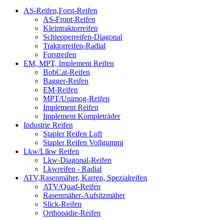
AS-Reifen,Forst-Reifen
AS-Front-Reifen
Kleintraktorreifen
Schlepperreifen-Diagonal
Traktorreifen-Radial
Forstreifen
EM, MPT, Implement Reifen
BobCat-Reifen
Bagger-Reifen
EM-Reifen
MPT/Unimog-Reifen
Implement Reifen
Implement Kompleträder
Industrie Reifen
Stapler Reifen Luft
Stapler Reifen Vollgummi
Lkw/Llkw Reifen
Lkw-Diagonal-Reifen
Lkwreifen - Radial
ATV,Rasenmäher, Karren, Spezialreifen
ATV/Quad-Reifen
Rasenmäher-Aufsitzmäher
Slick-Reifen
Orthopädie-Reifen