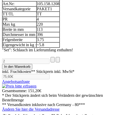
Art.Nr:
105.158.1208
Versandkategorie
PAKET1
TT/TL
TT
PR
4
Max kg
220
Breite in mm
113
Durchmesser in mm
396
Felgenbreite
3.75
Eigengewicht in kg :
~5.8
"Set": Schlauch im Lieferumfang enthalten!
inkl. Frachtkosten**
Stückpreis inkl. MwSt*
Angebotsanfrage
Gesamtsumme:
151,20€
* Der Stückpreis ändert sich beim Verändern der gewünschten
Bestellmenge
** Versandkosten inklusive nach
Germany - 80***
Ändern Sie hier die Versandadresse