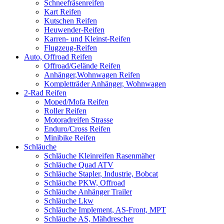
Schneefräsenreifen
Kart Reifen
Kutschen Reifen
Heuwender-Reifen
Karren- und Kleinst-Reifen
Flugzeug-Reifen
Auto, Offroad Reifen
Offroad/Gelände Reifen
Anhänger,Wohnwagen Reifen
Kompletträder Anhänger, Wohnwagen
2-Rad Reifen
Moped/Mofa Reifen
Roller Reifen
Motoradreifen Strasse
Enduro/Cross Reifen
Minibike Reifen
Schläuche
Schläuche Kleinreifen Rasenmäher
Schläuche Quad ATV
Schläuche Stapler, Industrie, Bobcat
Schläuche PKW, Offroad
Schläuche Anhänger Trailer
Schläuche Lkw
Schläuche Implement, AS-Front, MPT
Schläuche AS, Mähdrescher