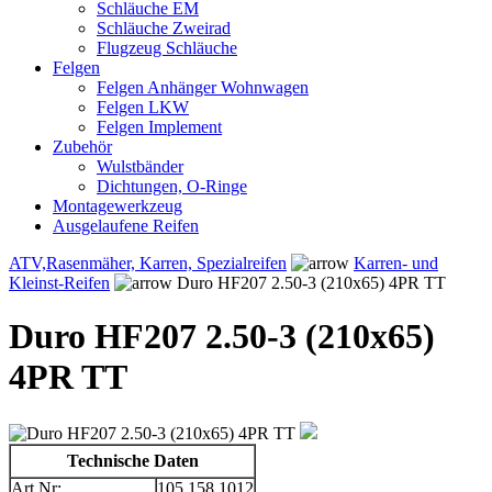
Schläuche EM
Schläuche Zweirad
Flugzeug Schläuche
Felgen
Felgen Anhänger Wohnwagen
Felgen LKW
Felgen Implement
Zubehör
Wulstbänder
Dichtungen, O-Ringe
Montagewerkzeug
Ausgelaufene Reifen
ATV,Rasenmäher, Karren, Spezialreifen
Karren- und
Kleinst-Reifen
Duro HF207 2.50-3 (210x65) 4PR TT
Duro HF207 2.50-3 (210x65)
4PR TT
Technische Daten
Art.Nr:
105.158.1012