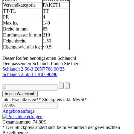
Versandkategorie
PAKET1
TT/TL
TT
PR
4
Max kg
140
Breite in mm
65
Durchmesser in mm
210
Felgenbreite
1.50
Eigengewicht in kg :
~0.5
Dieser Reifen benötigt einen Schlauch!
Den passenden Schlauch finden Sie hier:
Schlauch 2.50-3 DIN7768 90/25
Schlauch 2.50-3 TR87 90/90
inkl. Frachtkosten**
Stückpreis inkl. MwSt*
Angebotsanfrage
Gesamtsumme:
74,80€
* Der Stückpreis ändert sich beim Verändern der gewünschten
Bestellmenge