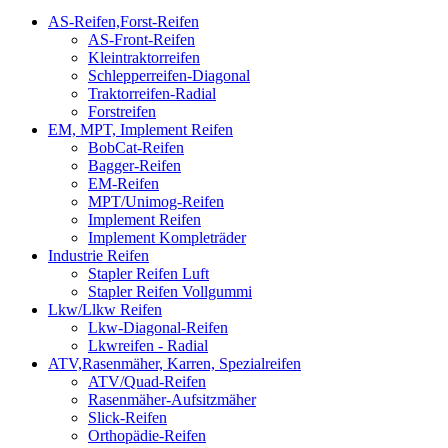
AS-Reifen,Forst-Reifen
AS-Front-Reifen
Kleintraktorreifen
Schlepperreifen-Diagonal
Traktorreifen-Radial
Forstreifen
EM, MPT, Implement Reifen
BobCat-Reifen
Bagger-Reifen
EM-Reifen
MPT/Unimog-Reifen
Implement Reifen
Implement Kompleträder
Industrie Reifen
Stapler Reifen Luft
Stapler Reifen Vollgummi
Lkw/Llkw Reifen
Lkw-Diagonal-Reifen
Lkwreifen - Radial
ATV,Rasenmäher, Karren, Spezialreifen
ATV/Quad-Reifen
Rasenmäher-Aufsitzmäher
Slick-Reifen
Orthopädie-Reifen