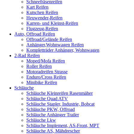
Schneefräsenreifen
Kart Reifen
Kutschen Reifen
Heuwender-Reifen
Karren- und Kleinst-Reifen
Flugzeug-Reifen
Auto, Offroad Reifen
Offroad/Gelände Reifen
Anhänger,Wohnwagen Reifen
Kompletträder Anhänger, Wohnwagen
2-Rad Reifen
Moped/Mofa Reifen
Roller Reifen
Motoradreifen Strasse
Enduro/Cross Reifen
Minibike Reifen
Schläuche
Schläuche Kleinreifen Rasenmäher
Schläuche Quad ATV
Schläuche Stapler, Industrie, Bobcat
Schläuche PKW, Offroad
Schläuche Anhänger Trailer
Schläuche Lkw
Schläuche Implement, AS-Front, MPT
Schläuche AS, Mähdrescher