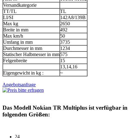
Versandkategorie
TT/TL
TL
LI/SI
142A8/139B
Max kg
2650
Breite in mm
492
Max km/h
50
Umfang in mm
3735
Durchmesser in mm
1234
Statischer Halbmesser in mm
575
Felgenbreite
15
13,14,16
Eigengewicht in kg :
~
Angebotsanfrage
Das Modell
Nokian TR Multiplus
ist verfügbar in
folgenden Größen:
24