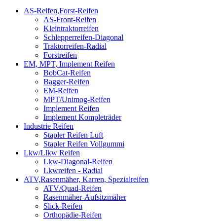
AS-Reifen,Forst-Reifen
AS-Front-Reifen
Kleintraktorreifen
Schlepperreifen-Diagonal
Traktorreifen-Radial
Forstreifen
EM, MPT, Implement Reifen
BobCat-Reifen
Bagger-Reifen
EM-Reifen
MPT/Unimog-Reifen
Implement Reifen
Implement Kompleträder
Industrie Reifen
Stapler Reifen Luft
Stapler Reifen Vollgummi
Lkw/Llkw Reifen
Lkw-Diagonal-Reifen
Lkwreifen - Radial
ATV,Rasenmäher, Karren, Spezialreifen
ATV/Quad-Reifen
Rasenmäher-Aufsitzmäher
Slick-Reifen
Orthopädie-Reifen