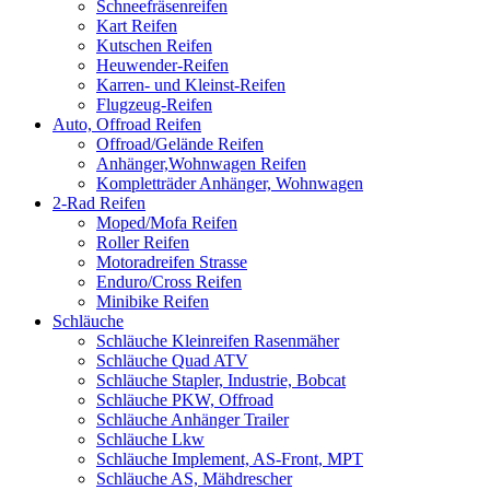
Schneefräsenreifen
Kart Reifen
Kutschen Reifen
Heuwender-Reifen
Karren- und Kleinst-Reifen
Flugzeug-Reifen
Auto, Offroad Reifen
Offroad/Gelände Reifen
Anhänger,Wohnwagen Reifen
Kompletträder Anhänger, Wohnwagen
2-Rad Reifen
Moped/Mofa Reifen
Roller Reifen
Motoradreifen Strasse
Enduro/Cross Reifen
Minibike Reifen
Schläuche
Schläuche Kleinreifen Rasenmäher
Schläuche Quad ATV
Schläuche Stapler, Industrie, Bobcat
Schläuche PKW, Offroad
Schläuche Anhänger Trailer
Schläuche Lkw
Schläuche Implement, AS-Front, MPT
Schläuche AS, Mähdrescher