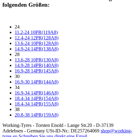
folgenden Größen:
24
11.2-24 10PR(119A8)
12.4-24 12PR(128A8)
13.6-24 10PR(128A8)
14.9-24 14PR(138A8)
28
13.6-28 10PR(130A8)
14.9-28 14PR(140A8)
16.9-28 14PR(145A8)
30
16.9-30 14PR(144A8)
34
16.9-34 14PR(146A8)
18.4-34 14PR(154A8)
18.4-34 14PR(155A8)
38
20.8-38 14PR(159A8)
Working-Tyres - Torsten Eisold - Lange Str.20 - D-37139
Adelebsen - Germany USt-ID-Nr.: DE257264069
shop@working-
tyres.eu
Schreiben Sie uns direkt eine Email.