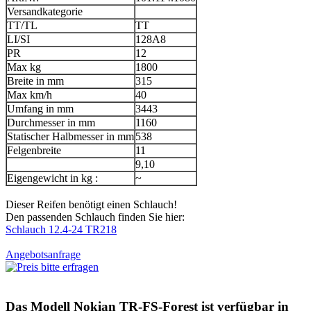
Versandkategorie
TT/TL
TT
LI/SI
128A8
PR
12
Max kg
1800
Breite in mm
315
Max km/h
40
Umfang in mm
3443
Durchmesser in mm
1160
Statischer Halbmesser in mm
538
Felgenbreite
11
9,10
Eigengewicht in kg :
~
Dieser Reifen benötigt einen Schlauch!
Den passenden Schlauch finden Sie hier:
Schlauch 12.4-24 TR218
Angebotsanfrage
Das Modell
Nokian TR-FS-Forest
ist verfügbar in