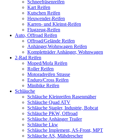
Schneefräsenreifen
Kart Reifen
Kutschen Reifen
Heuwender-Reifen
Karren- und Kleinst-Reifen
Flugzeug-Reifen
Auto, Offroad Reifen
Offroad/Gelände Reifen
Anhänger,Wohnwagen Reifen
Kompletträder Anhänger, Wohnwagen
2-Rad Reifen
Moped/Mofa Reifen
Roller Reifen
Motoradreifen Strasse
Enduro/Cross Reifen
Minibike Reifen
Schläuche
Schläuche Kleinreifen Rasenmäher
Schläuche Quad ATV
Schläuche Stapler, Industrie, Bobcat
Schläuche PKW, Offroad
Schläuche Anhänger Trailer
Schläuche Lkw
Schläuche Implement, AS-Front, MPT
Schläuche AS, Mähdrescher