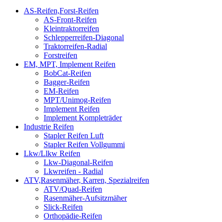
AS-Reifen,Forst-Reifen
AS-Front-Reifen
Kleintraktorreifen
Schlepperreifen-Diagonal
Traktorreifen-Radial
Forstreifen
EM, MPT, Implement Reifen
BobCat-Reifen
Bagger-Reifen
EM-Reifen
MPT/Unimog-Reifen
Implement Reifen
Implement Kompleträder
Industrie Reifen
Stapler Reifen Luft
Stapler Reifen Vollgummi
Lkw/Llkw Reifen
Lkw-Diagonal-Reifen
Lkwreifen - Radial
ATV,Rasenmäher, Karren, Spezialreifen
ATV/Quad-Reifen
Rasenmäher-Aufsitzmäher
Slick-Reifen
Orthopädie-Reifen