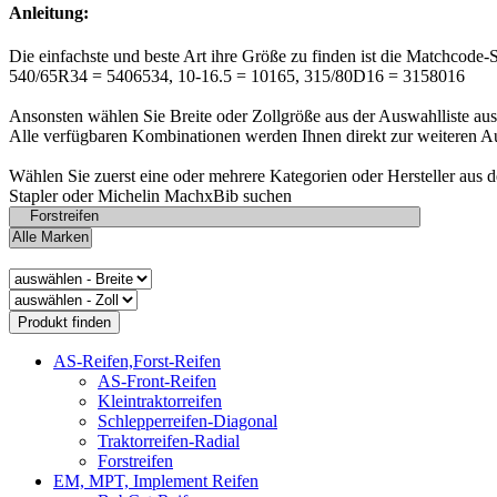
Anleitung:
Die einfachste und beste Art ihre Größe zu finden ist die Matchcode-
540/65R34 = 5406534, 10-16.5 = 10165, 315/80D16 = 3158016
Ansonsten wählen Sie Breite oder Zollgröße aus der Auswahlliste aus
Alle verfügbaren Kombinationen werden Ihnen direkt zur weiteren A
Wählen Sie zuerst eine oder mehrere Kategorien oder Hersteller aus 
Stapler oder Michelin MachxBib suchen
AS-Reifen,Forst-Reifen
AS-Front-Reifen
Kleintraktorreifen
Schlepperreifen-Diagonal
Traktorreifen-Radial
Forstreifen
EM, MPT, Implement Reifen