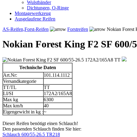
Wulstbänder
Dichtungen, O-Ringe
Montagewerkzeug
Ausgelaufene Reifen
AS-Reifen,Forst-Reifen
Forstreifen
Nokian Forest 
Nokian Forest King F2 SF 600/
Technische Daten
Art.Nr:
101.114.1112
Versandkategorie
TT/TL
TT
LI/SI
172A2/165A8
Max kg
6300
Max km/h
40
Eigengewicht in kg :
~
Dieser Reifen benötigt einen Schlauch!
Den passenden Schlauch finden Sie hier:
Schlauch 600/55-26.5 TR218