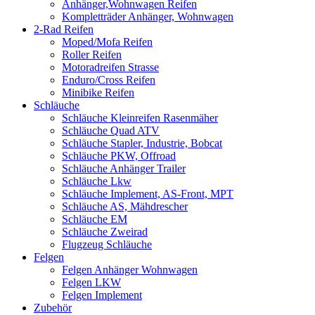
Anhänger,Wohnwagen Reifen
Kompletträder Anhänger, Wohnwagen
2-Rad Reifen
Moped/Mofa Reifen
Roller Reifen
Motoradreifen Strasse
Enduro/Cross Reifen
Minibike Reifen
Schläuche
Schläuche Kleinreifen Rasenmäher
Schläuche Quad ATV
Schläuche Stapler, Industrie, Bobcat
Schläuche PKW, Offroad
Schläuche Anhänger Trailer
Schläuche Lkw
Schläuche Implement, AS-Front, MPT
Schläuche AS, Mähdrescher
Schläuche EM
Schläuche Zweirad
Flugzeug Schläuche
Felgen
Felgen Anhänger Wohnwagen
Felgen LKW
Felgen Implement
Zubehör