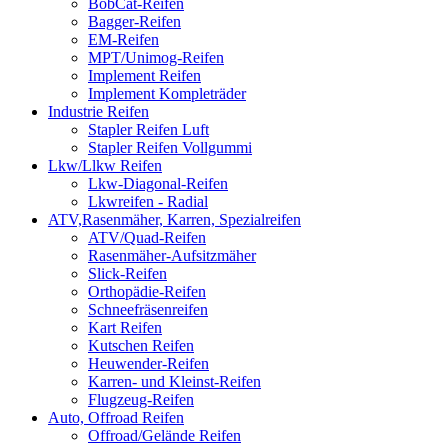
BobCat-Reifen
Bagger-Reifen
EM-Reifen
MPT/Unimog-Reifen
Implement Reifen
Implement Kompleträder
Industrie Reifen
Stapler Reifen Luft
Stapler Reifen Vollgummi
Lkw/Llkw Reifen
Lkw-Diagonal-Reifen
Lkwreifen - Radial
ATV,Rasenmäher, Karren, Spezialreifen
ATV/Quad-Reifen
Rasenmäher-Aufsitzmäher
Slick-Reifen
Orthopädie-Reifen
Schneefräsenreifen
Kart Reifen
Kutschen Reifen
Heuwender-Reifen
Karren- und Kleinst-Reifen
Flugzeug-Reifen
Auto, Offroad Reifen
Offroad/Gelände Reifen