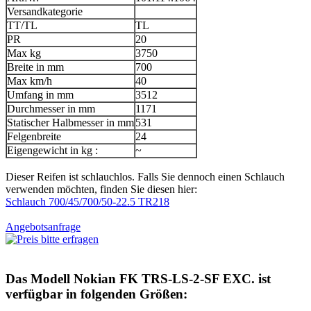
Versandkategorie
TT/TL
TL
PR
20
Max kg
3750
Breite in mm
700
Max km/h
40
Umfang in mm
3512
Durchmesser in mm
1171
Statischer Halbmesser in mm
531
Felgenbreite
24
Eigengewicht in kg :
~
Dieser Reifen ist schlauchlos. Falls Sie dennoch einen Schlauch
verwenden möchten, finden Sie diesen hier:
Schlauch 700/45/700/50-22.5 TR218
Angebotsanfrage
Das Modell
Nokian FK TRS-LS-2-SF EXC.
ist
verfügbar in folgenden Größen: