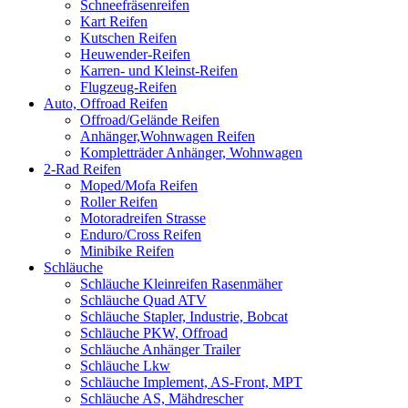
Schneefräsenreifen
Kart Reifen
Kutschen Reifen
Heuwender-Reifen
Karren- und Kleinst-Reifen
Flugzeug-Reifen
Auto, Offroad Reifen
Offroad/Gelände Reifen
Anhänger,Wohnwagen Reifen
Kompletträder Anhänger, Wohnwagen
2-Rad Reifen
Moped/Mofa Reifen
Roller Reifen
Motoradreifen Strasse
Enduro/Cross Reifen
Minibike Reifen
Schläuche
Schläuche Kleinreifen Rasenmäher
Schläuche Quad ATV
Schläuche Stapler, Industrie, Bobcat
Schläuche PKW, Offroad
Schläuche Anhänger Trailer
Schläuche Lkw
Schläuche Implement, AS-Front, MPT
Schläuche AS, Mähdrescher