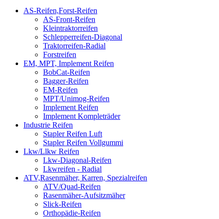
AS-Reifen,Forst-Reifen
AS-Front-Reifen
Kleintraktorreifen
Schlepperreifen-Diagonal
Traktorreifen-Radial
Forstreifen
EM, MPT, Implement Reifen
BobCat-Reifen
Bagger-Reifen
EM-Reifen
MPT/Unimog-Reifen
Implement Reifen
Implement Kompleträder
Industrie Reifen
Stapler Reifen Luft
Stapler Reifen Vollgummi
Lkw/Llkw Reifen
Lkw-Diagonal-Reifen
Lkwreifen - Radial
ATV,Rasenmäher, Karren, Spezialreifen
ATV/Quad-Reifen
Rasenmäher-Aufsitzmäher
Slick-Reifen
Orthopädie-Reifen