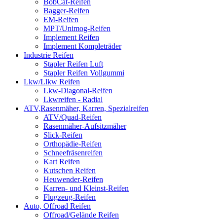
BobCat-Reifen
Bagger-Reifen
EM-Reifen
MPT/Unimog-Reifen
Implement Reifen
Implement Kompleträder
Industrie Reifen
Stapler Reifen Luft
Stapler Reifen Vollgummi
Lkw/Llkw Reifen
Lkw-Diagonal-Reifen
Lkwreifen - Radial
ATV,Rasenmäher, Karren, Spezialreifen
ATV/Quad-Reifen
Rasenmäher-Aufsitzmäher
Slick-Reifen
Orthopädie-Reifen
Schneefräsenreifen
Kart Reifen
Kutschen Reifen
Heuwender-Reifen
Karren- und Kleinst-Reifen
Flugzeug-Reifen
Auto, Offroad Reifen
Offroad/Gelände Reifen