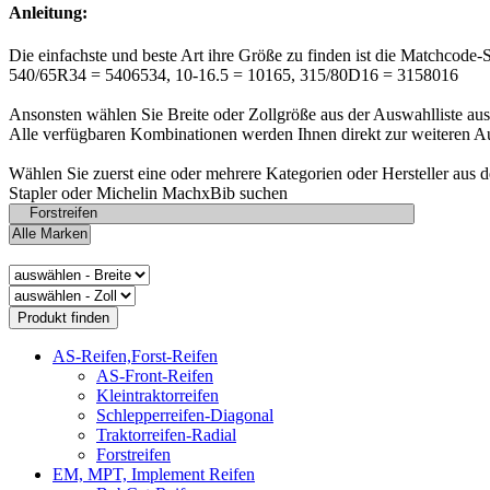
Anleitung:
Die einfachste und beste Art ihre Größe zu finden ist die Matchcode-
540/65R34 = 5406534, 10-16.5 = 10165, 315/80D16 = 3158016
Ansonsten wählen Sie Breite oder Zollgröße aus der Auswahlliste aus
Alle verfügbaren Kombinationen werden Ihnen direkt zur weiteren A
Wählen Sie zuerst eine oder mehrere Kategorien oder Hersteller aus 
Stapler oder Michelin MachxBib suchen
AS-Reifen,Forst-Reifen
AS-Front-Reifen
Kleintraktorreifen
Schlepperreifen-Diagonal
Traktorreifen-Radial
Forstreifen
EM, MPT, Implement Reifen