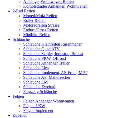
Anhänger,Wohnwagen Reifen
Kompletträder Anhänger, Wohnwagen
2-Rad Reifen
Moped/Mofa Reifen
Roller Reifen
Motoradreifen Strasse
Enduro/Cross Reifen
Minibike Reifen
Schläuche
Schläuche Kleinreifen Rasenmäher
Schläuche Quad ATV
Schläuche Stapler, Industrie, Bobcat
Schläuche PKW, Offroad
Schläuche Anhänger Trailer
Schläuche Lkw
Schläuche Implement, AS-Front, MPT
Schläuche AS, Mähdrescher
Schläuche EM
Schläuche Zweirad
Flugzeug Schläuche
Felgen
Felgen Anhänger Wohnwagen
Felgen LKW
Felgen Implement
Zubehör