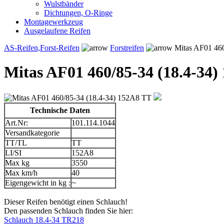
Wulstbänder
Dichtungen, O-Ringe
Montagewerkzeug
Ausgelaufene Reifen
AS-Reifen,Forst-Reifen
Forstreifen
Mitas AF01 460
Mitas AF01 460/85-34 (18.4-34)
Technische Daten
Art.Nr:
101.114.1044
Versandkategorie
TT/TL
TT
LI/SI
152A8
Max kg
3550
Max km/h
40
Eigengewicht in kg :
~
Dieser Reifen benötigt einen Schlauch!
Den passenden Schlauch finden Sie hier:
Schlauch 18.4-34 TR218