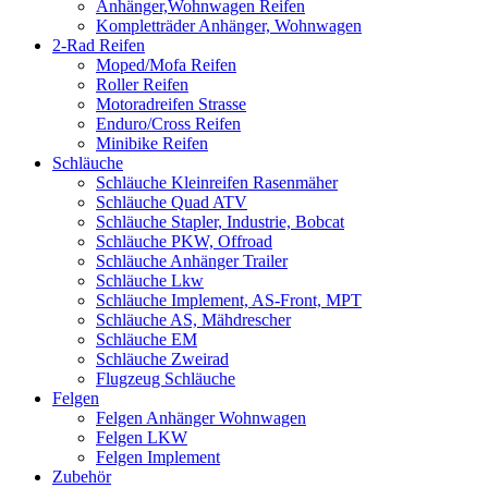
Anhänger,Wohnwagen Reifen
Kompletträder Anhänger, Wohnwagen
2-Rad Reifen
Moped/Mofa Reifen
Roller Reifen
Motoradreifen Strasse
Enduro/Cross Reifen
Minibike Reifen
Schläuche
Schläuche Kleinreifen Rasenmäher
Schläuche Quad ATV
Schläuche Stapler, Industrie, Bobcat
Schläuche PKW, Offroad
Schläuche Anhänger Trailer
Schläuche Lkw
Schläuche Implement, AS-Front, MPT
Schläuche AS, Mähdrescher
Schläuche EM
Schläuche Zweirad
Flugzeug Schläuche
Felgen
Felgen Anhänger Wohnwagen
Felgen LKW
Felgen Implement
Zubehör