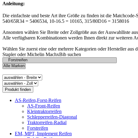
Anleitung:
Die einfachste und beste Art ihre Größe zu finden ist die Matchcode-
540/65R34 = 5406534, 10-16.5 = 10165, 315/80D16 = 3158016
Ansonsten wählen Sie Breite oder Zollgröße aus der Auswahlliste aus
Alle verfügbaren Kombinationen werden Ihnen direkt zur weiteren A
Wählen Sie zuerst eine oder mehrere Kategorien oder Hersteller aus 
Stapler oder Michelin MachxBib suchen
AS-Reifen,Forst-Reifen
AS-Front-Reifen
Kleintraktorreifen
Schlepperreifen-Diagonal
Traktorreifen-Radial
Forstreifen
EM, MPT, Implement Reifen