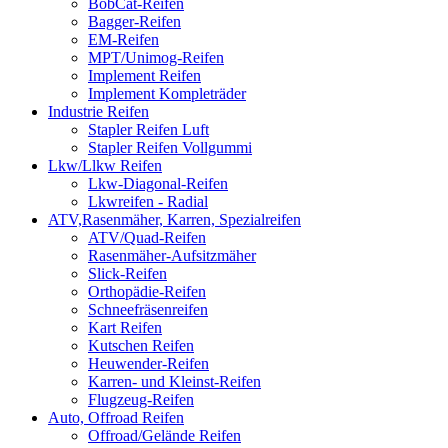
BobCat-Reifen
Bagger-Reifen
EM-Reifen
MPT/Unimog-Reifen
Implement Reifen
Implement Kompleträder
Industrie Reifen
Stapler Reifen Luft
Stapler Reifen Vollgummi
Lkw/Llkw Reifen
Lkw-Diagonal-Reifen
Lkwreifen - Radial
ATV,Rasenmäher, Karren, Spezialreifen
ATV/Quad-Reifen
Rasenmäher-Aufsitzmäher
Slick-Reifen
Orthopädie-Reifen
Schneefräsenreifen
Kart Reifen
Kutschen Reifen
Heuwender-Reifen
Karren- und Kleinst-Reifen
Flugzeug-Reifen
Auto, Offroad Reifen
Offroad/Gelände Reifen