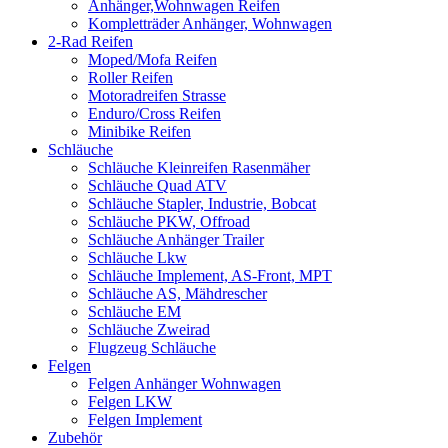
Anhänger,Wohnwagen Reifen
Kompletträder Anhänger, Wohnwagen
2-Rad Reifen
Moped/Mofa Reifen
Roller Reifen
Motoradreifen Strasse
Enduro/Cross Reifen
Minibike Reifen
Schläuche
Schläuche Kleinreifen Rasenmäher
Schläuche Quad ATV
Schläuche Stapler, Industrie, Bobcat
Schläuche PKW, Offroad
Schläuche Anhänger Trailer
Schläuche Lkw
Schläuche Implement, AS-Front, MPT
Schläuche AS, Mähdrescher
Schläuche EM
Schläuche Zweirad
Flugzeug Schläuche
Felgen
Felgen Anhänger Wohnwagen
Felgen LKW
Felgen Implement
Zubehör