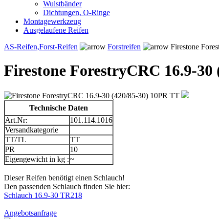
Wulstbänder
Dichtungen, O-Ringe
Montagewerkzeug
Ausgelaufene Reifen
AS-Reifen,Forst-Reifen
Forstreifen
Firestone Fore
Firestone ForestryCRC 16.9-30
Technische Daten
Art.Nr:
101.114.1016
Versandkategorie
TT/TL
TT
PR
10
Eigengewicht in kg :
~
Dieser Reifen benötigt einen Schlauch!
Den passenden Schlauch finden Sie hier:
Schlauch 16.9-30 TR218
Angebotsanfrage