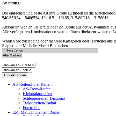
Anleitung:
Die einfachste und beste Art ihre Größe zu finden ist die Matchcode-
540/65R34 = 5406534, 10-16.5 = 10165, 315/80D16 = 3158016
Ansonsten wählen Sie Breite oder Zollgröße aus der Auswahlliste aus
Alle verfügbaren Kombinationen werden Ihnen direkt zur weiteren A
Wählen Sie zuerst eine oder mehrere Kategorien oder Hersteller aus 
Stapler oder Michelin MachxBib suchen
AS-Reifen,Forst-Reifen
AS-Front-Reifen
Kleintraktorreifen
Schlepperreifen-Diagonal
Traktorreifen-Radial
Forstreifen
EM, MPT, Implement Reifen