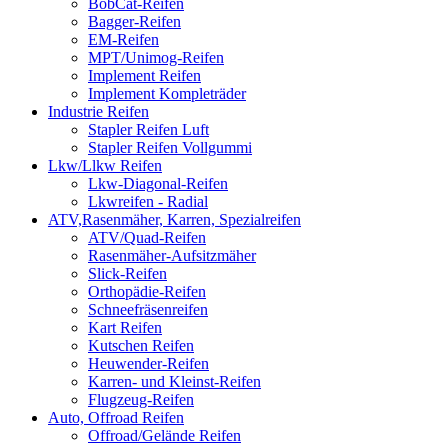
BobCat-Reifen
Bagger-Reifen
EM-Reifen
MPT/Unimog-Reifen
Implement Reifen
Implement Kompleträder
Industrie Reifen
Stapler Reifen Luft
Stapler Reifen Vollgummi
Lkw/Llkw Reifen
Lkw-Diagonal-Reifen
Lkwreifen - Radial
ATV,Rasenmäher, Karren, Spezialreifen
ATV/Quad-Reifen
Rasenmäher-Aufsitzmäher
Slick-Reifen
Orthopädie-Reifen
Schneefräsenreifen
Kart Reifen
Kutschen Reifen
Heuwender-Reifen
Karren- und Kleinst-Reifen
Flugzeug-Reifen
Auto, Offroad Reifen
Offroad/Gelände Reifen