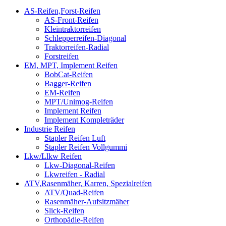
AS-Reifen,Forst-Reifen
AS-Front-Reifen
Kleintraktorreifen
Schlepperreifen-Diagonal
Traktorreifen-Radial
Forstreifen
EM, MPT, Implement Reifen
BobCat-Reifen
Bagger-Reifen
EM-Reifen
MPT/Unimog-Reifen
Implement Reifen
Implement Kompleträder
Industrie Reifen
Stapler Reifen Luft
Stapler Reifen Vollgummi
Lkw/Llkw Reifen
Lkw-Diagonal-Reifen
Lkwreifen - Radial
ATV,Rasenmäher, Karren, Spezialreifen
ATV/Quad-Reifen
Rasenmäher-Aufsitzmäher
Slick-Reifen
Orthopädie-Reifen