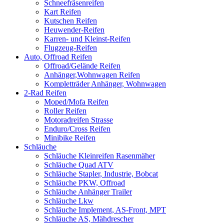
Schneefräsenreifen
Kart Reifen
Kutschen Reifen
Heuwender-Reifen
Karren- und Kleinst-Reifen
Flugzeug-Reifen
Auto, Offroad Reifen
Offroad/Gelände Reifen
Anhänger,Wohnwagen Reifen
Kompletträder Anhänger, Wohnwagen
2-Rad Reifen
Moped/Mofa Reifen
Roller Reifen
Motoradreifen Strasse
Enduro/Cross Reifen
Minibike Reifen
Schläuche
Schläuche Kleinreifen Rasenmäher
Schläuche Quad ATV
Schläuche Stapler, Industrie, Bobcat
Schläuche PKW, Offroad
Schläuche Anhänger Trailer
Schläuche Lkw
Schläuche Implement, AS-Front, MPT
Schläuche AS, Mähdrescher