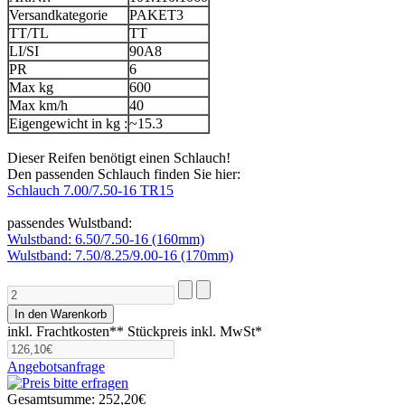
Versandkategorie
PAKET3
TT/TL
TT
LI/SI
90A8
PR
6
Max kg
600
Max km/h
40
Eigengewicht in kg :
~15.3
Dieser Reifen benötigt einen Schlauch!
Den passenden Schlauch finden Sie hier:
Schlauch 7.00/7.50-16 TR15
passendes Wulstband:
Wulstband: 6.50/7.50-16 (160mm)
Wulstband: 7.50/8.25/9.00-16 (170mm)
inkl. Frachtkosten**
Stückpreis inkl. MwSt*
Angebotsanfrage
Gesamtsumme:
252,20€