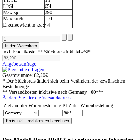
LI/SI
65L
Max kg
290
Max km/h
110
Eigengewicht in kg :
~4
inkl. Frachtkosten**
Stückpreis inkl. MwSt*
Angebotsanfrage
Gesamtsumme:
82,20€
* Der Stückpreis ändert sich beim Verändern der gewünschten
Bestellmenge
** Versandkosten inklusive nach
Germany - 80***
Ändern Sie hier die Versandadresse
Zielland der Warenbestellung
PLZ der Warenbestellung
Das Modell
Duro HF903
ist verfügbar in folgenden