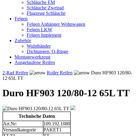
Schläuche EM
Schläuche Zweirad
Flugzeug Schläuche
Felgen
Felgen Anhänger Wohnwagen
Felgen LKW
Felgen Implement
Zubehör
Wulstbänder
Dichtungen, O-Ringe
Montagewerkzeug
Ausgelaufene Reifen
2-Rad Reifen
Roller Reifen
Duro HF903 120/80-
12 65L TT
Duro HF903 120/80-12 65L TT
Technische Daten
Art.Nr:
109.192.1080
Versandkategorie
PAKET1
TT/TL
TT