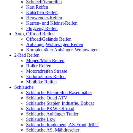
Schneefräsenreifen
Kart Reifen
Kutschen Reifen
Heuwender-Reifen
Karren- und Kleinst-Reifen
Flugzeug-Reifen
Auto, Offroad Reifen
Offroad/Gelände Reifen
Anhänger,Wohnwagen Reifen
Kompletträder Anhänger, Wohnwagen
2-Rad Reifen
Moped/Mofa Reifen
Roller Reifen
Motoradreifen Strasse
Enduro/Cross Reifen
Minibike Reifen
Schläuche
Schläuche Kleinreifen Rasenmäher
Schläuche Quad ATV
Schläuche Stapler, Industrie, Bobcat
Schläuche PKW, Offroad
Schläuche Anhänger Trailer
Schläuche Lkw
Schläuche Implement, AS-Front, MPT
Schläuche AS, Mähdrescher