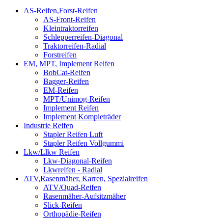
AS-Reifen,Forst-Reifen
AS-Front-Reifen
Kleintraktorreifen
Schlepperreifen-Diagonal
Traktorreifen-Radial
Forstreifen
EM, MPT, Implement Reifen
BobCat-Reifen
Bagger-Reifen
EM-Reifen
MPT/Unimog-Reifen
Implement Reifen
Implement Kompleträder
Industrie Reifen
Stapler Reifen Luft
Stapler Reifen Vollgummi
Lkw/Llkw Reifen
Lkw-Diagonal-Reifen
Lkwreifen - Radial
ATV,Rasenmäher, Karren, Spezialreifen
ATV/Quad-Reifen
Rasenmäher-Aufsitzmäher
Slick-Reifen
Orthopädie-Reifen