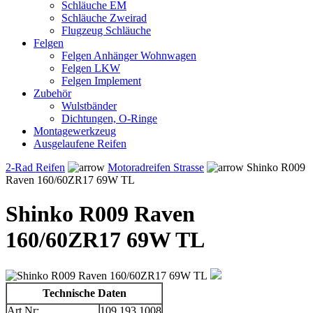
Schläuche EM
Schläuche Zweirad
Flugzeug Schläuche
Felgen
Felgen Anhänger Wohnwagen
Felgen LKW
Felgen Implement
Zubehör
Wulstbänder
Dichtungen, O-Ringe
Montagewerkzeug
Ausgelaufene Reifen
2-Rad Reifen
Motoradreifen Strasse
Shinko R009
Raven 160/60ZR17 69W TL
Shinko R009 Raven
160/60ZR17 69W TL
Technische Daten
Art.Nr:
109.193.1008