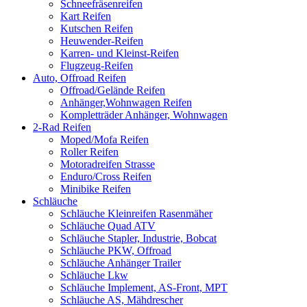
Schneefräsenreifen
Kart Reifen
Kutschen Reifen
Heuwender-Reifen
Karren- und Kleinst-Reifen
Flugzeug-Reifen
Auto, Offroad Reifen
Offroad/Gelände Reifen
Anhänger,Wohnwagen Reifen
Kompletträder Anhänger, Wohnwagen
2-Rad Reifen
Moped/Mofa Reifen
Roller Reifen
Motoradreifen Strasse
Enduro/Cross Reifen
Minibike Reifen
Schläuche
Schläuche Kleinreifen Rasenmäher
Schläuche Quad ATV
Schläuche Stapler, Industrie, Bobcat
Schläuche PKW, Offroad
Schläuche Anhänger Trailer
Schläuche Lkw
Schläuche Implement, AS-Front, MPT
Schläuche AS, Mähdrescher