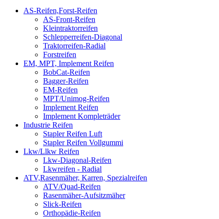
AS-Reifen,Forst-Reifen
AS-Front-Reifen
Kleintraktorreifen
Schlepperreifen-Diagonal
Traktorreifen-Radial
Forstreifen
EM, MPT, Implement Reifen
BobCat-Reifen
Bagger-Reifen
EM-Reifen
MPT/Unimog-Reifen
Implement Reifen
Implement Kompleträder
Industrie Reifen
Stapler Reifen Luft
Stapler Reifen Vollgummi
Lkw/Llkw Reifen
Lkw-Diagonal-Reifen
Lkwreifen - Radial
ATV,Rasenmäher, Karren, Spezialreifen
ATV/Quad-Reifen
Rasenmäher-Aufsitzmäher
Slick-Reifen
Orthopädie-Reifen