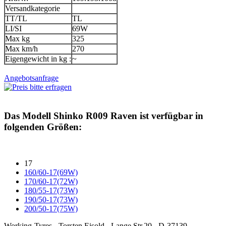
Versandkategorie
TT/TL
TL
LI/SI
69W
Max kg
325
Max km/h
270
Eigengewicht in kg :
~
Angebotsanfrage
Das Modell
Shinko R009 Raven
ist verfügbar in
folgenden Größen:
17
160/60-17(69W)
170/60-17(72W)
180/55-17(73W)
190/50-17(73W)
200/50-17(75W)
Working-Tyres - Torsten Eisold - Lange Str.20 - D-37139