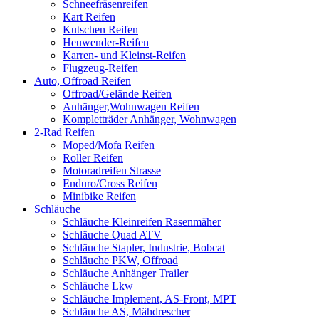
Schneefräsenreifen
Kart Reifen
Kutschen Reifen
Heuwender-Reifen
Karren- und Kleinst-Reifen
Flugzeug-Reifen
Auto, Offroad Reifen
Offroad/Gelände Reifen
Anhänger,Wohnwagen Reifen
Kompletträder Anhänger, Wohnwagen
2-Rad Reifen
Moped/Mofa Reifen
Roller Reifen
Motoradreifen Strasse
Enduro/Cross Reifen
Minibike Reifen
Schläuche
Schläuche Kleinreifen Rasenmäher
Schläuche Quad ATV
Schläuche Stapler, Industrie, Bobcat
Schläuche PKW, Offroad
Schläuche Anhänger Trailer
Schläuche Lkw
Schläuche Implement, AS-Front, MPT
Schläuche AS, Mähdrescher