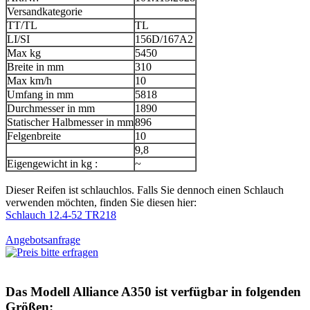
Versandkategorie
TT/TL
TL
LI/SI
156D/167A2
Max kg
5450
Breite in mm
310
Max km/h
10
Umfang in mm
5818
Durchmesser in mm
1890
Statischer Halbmesser in mm
896
Felgenbreite
10
9,8
Eigengewicht in kg :
~
Dieser Reifen ist schlauchlos. Falls Sie dennoch einen Schlauch
verwenden möchten, finden Sie diesen hier:
Schlauch 12.4-52 TR218
Angebotsanfrage
Das Modell
Alliance A350
ist verfügbar in folgenden
Größen: