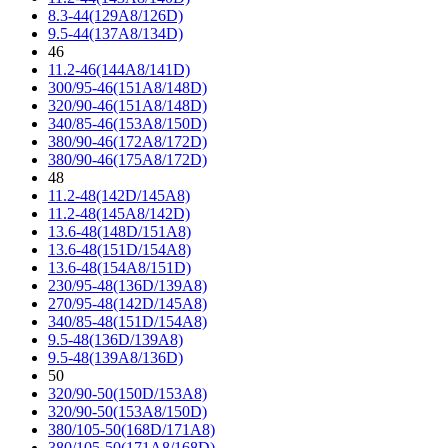
8.3-44(129A8/126D)
9.5-44(137A8/134D)
46
11.2-46(144A8/141D)
300/95-46(151A8/148D)
320/90-46(151A8/148D)
340/85-46(153A8/150D)
380/90-46(172A8/172D)
380/90-46(175A8/172D)
48
11.2-48(142D/145A8)
11.2-48(145A8/142D)
13.6-48(148D/151A8)
13.6-48(151D/154A8)
13.6-48(154A8/151D)
230/95-48(136D/139A8)
270/95-48(142D/145A8)
340/85-48(151D/154A8)
9.5-48(136D/139A8)
9.5-48(139A8/136D)
50
320/90-50(150D/153A8)
320/90-50(153A8/150D)
380/105-50(168D/171A8)
380/105-50(171A8/168D)