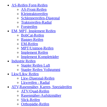
AS-Reifen,Forst-Reifen
AS-Front-Reifen
Kleintraktorreifen
Schlepperreifen-Diagonal
Traktorreifen-Radial
Forstreifen
EM, MPT, Implement Reifen
BobCat-Reifen
Bagger-Reifen
EM-Reifen
MPT/Unimog-Reifen
Implement Reifen
Implement Kompleträder
Industrie Reifen
Stapler Reifen Luft
Stapler Reifen Vollgummi
Lkw/Llkw Reifen
Lkw-Diagonal-Reifen
Lkwreifen - Radial
ATV,Rasenmäher, Karren, Spezialreifen
ATV/Quad-Reifen
Rasenmäher-Aufsitzmäher
Slick-Reifen
Orthopädie-Reifen