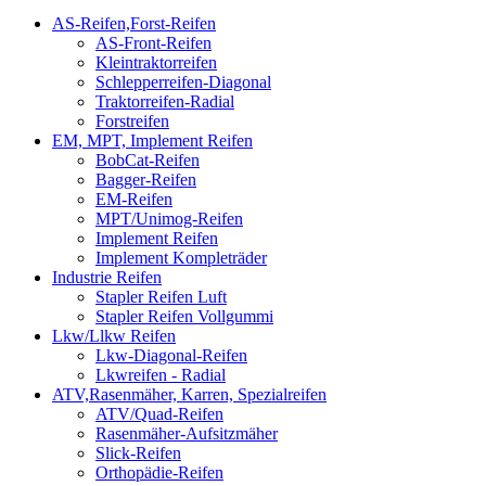
AS-Reifen,Forst-Reifen
AS-Front-Reifen
Kleintraktorreifen
Schlepperreifen-Diagonal
Traktorreifen-Radial
Forstreifen
EM, MPT, Implement Reifen
BobCat-Reifen
Bagger-Reifen
EM-Reifen
MPT/Unimog-Reifen
Implement Reifen
Implement Kompleträder
Industrie Reifen
Stapler Reifen Luft
Stapler Reifen Vollgummi
Lkw/Llkw Reifen
Lkw-Diagonal-Reifen
Lkwreifen - Radial
ATV,Rasenmäher, Karren, Spezialreifen
ATV/Quad-Reifen
Rasenmäher-Aufsitzmäher
Slick-Reifen
Orthopädie-Reifen