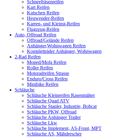
Schneefräsenreifen
Kart Reifen
Kutschen Reifen
Heuwender-Reifen
Karren- und Kleinst-Reifen
Flugzeug-Reifen
Auto, Offroad Reifen
Offroad/Gelände Reifen
Anhänger,Wohnwagen Reifen
Kompletträder Anhänger, Wohnwagen
2-Rad Reifen
Moped/Mofa Reifen
Roller Reifen
Motoradreifen Strasse
Enduro/Cross Reifen
Minibike Reifen
Schläuche
Schläuche Kleinreifen Rasenmäher
Schläuche Quad ATV
Schläuche Stapler, Industrie, Bobcat
Schläuche PKW, Offroad
Schläuche Anhänger Trailer
Schläuche Lkw
Schläuche Implement, AS-Front, MPT
Schläuche AS, Mähdrescher