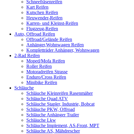
Schneefräsenreifen
Kart Reifen
Kutschen Reifen
Heuwender-Reifen
Karren- und Kleinst-Reifen
Flugzeug-Reifen
Auto, Offroad Reifen
Offroad/Gelände Reifen
Anhänger,Wohnwagen Reifen
Kompletträder Anhänger, Wohnwagen
2-Rad Reifen
Moped/Mofa Reifen
Roller Reifen
Motoradreifen Strasse
Enduro/Cross Reifen
Minibike Reifen
Schläuche
Schläuche Kleinreifen Rasenmäher
Schläuche Quad ATV
Schläuche Stapler, Industrie, Bobcat
Schläuche PKW, Offroad
Schläuche Anhänger Trailer
Schläuche Lkw
Schläuche Implement, AS-Front, MPT
Schläuche AS, Mähdrescher