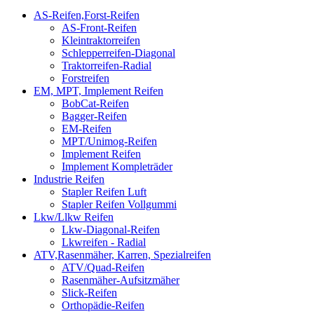
AS-Reifen,Forst-Reifen
AS-Front-Reifen
Kleintraktorreifen
Schlepperreifen-Diagonal
Traktorreifen-Radial
Forstreifen
EM, MPT, Implement Reifen
BobCat-Reifen
Bagger-Reifen
EM-Reifen
MPT/Unimog-Reifen
Implement Reifen
Implement Kompleträder
Industrie Reifen
Stapler Reifen Luft
Stapler Reifen Vollgummi
Lkw/Llkw Reifen
Lkw-Diagonal-Reifen
Lkwreifen - Radial
ATV,Rasenmäher, Karren, Spezialreifen
ATV/Quad-Reifen
Rasenmäher-Aufsitzmäher
Slick-Reifen
Orthopädie-Reifen