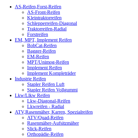
AS-Reifen,Forst-Reifen
AS-Front-Reifen
Kleintraktorreifen
Schlepperreifen-Diagonal
Traktorreifen-Radial
Forstreifen
EM, MPT, Implement Reifen
BobCat-Reifen
Bagger-Reifen
EM-Reifen
MPT/Unimog-Reifen
Implement Reifen
Implement Kompleträder
Industrie Reifen
Stapler Reifen Luft
Stapler Reifen Vollgummi
Lkw/Llkw Reifen
Lkw-Diagonal-Reifen
Lkwreifen - Radial
ATV,Rasenmäher, Karren, Spezialreifen
ATV/Quad-Reifen
Rasenmäher-Aufsitzmäher
Slick-Reifen
Orthopädie-Reifen