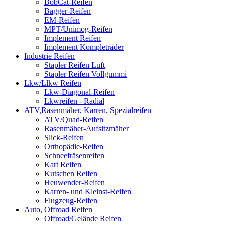
BobCat-Reifen
Bagger-Reifen
EM-Reifen
MPT/Unimog-Reifen
Implement Reifen
Implement Kompleträder
Industrie Reifen
Stapler Reifen Luft
Stapler Reifen Vollgummi
Lkw/Llkw Reifen
Lkw-Diagonal-Reifen
Lkwreifen - Radial
ATV,Rasenmäher, Karren, Spezialreifen
ATV/Quad-Reifen
Rasenmäher-Aufsitzmäher
Slick-Reifen
Orthopädie-Reifen
Schneefräsenreifen
Kart Reifen
Kutschen Reifen
Heuwender-Reifen
Karren- und Kleinst-Reifen
Flugzeug-Reifen
Auto, Offroad Reifen
Offroad/Gelände Reifen