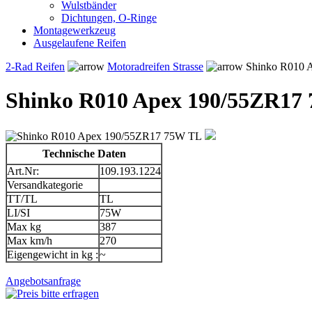
Wulstbänder
Dichtungen, O-Ringe
Montagewerkzeug
Ausgelaufene Reifen
2-Rad Reifen
Motoradreifen Strasse
Shinko R010 
Shinko R010 Apex 190/55ZR17
Technische Daten
Art.Nr:
109.193.1224
Versandkategorie
TT/TL
TL
LI/SI
75W
Max kg
387
Max km/h
270
Eigengewicht in kg :
~
Angebotsanfrage