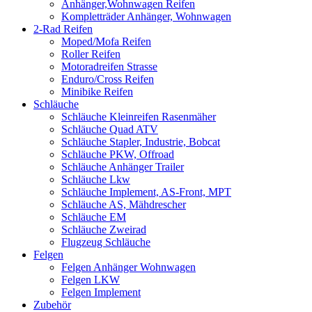
Anhänger,Wohnwagen Reifen
Kompletträder Anhänger, Wohnwagen
2-Rad Reifen
Moped/Mofa Reifen
Roller Reifen
Motoradreifen Strasse
Enduro/Cross Reifen
Minibike Reifen
Schläuche
Schläuche Kleinreifen Rasenmäher
Schläuche Quad ATV
Schläuche Stapler, Industrie, Bobcat
Schläuche PKW, Offroad
Schläuche Anhänger Trailer
Schläuche Lkw
Schläuche Implement, AS-Front, MPT
Schläuche AS, Mähdrescher
Schläuche EM
Schläuche Zweirad
Flugzeug Schläuche
Felgen
Felgen Anhänger Wohnwagen
Felgen LKW
Felgen Implement
Zubehör