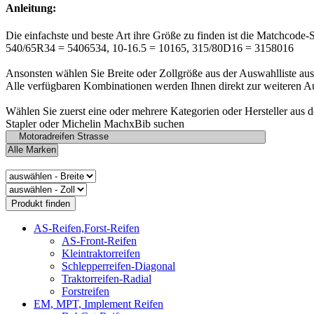
Anleitung:
Die einfachste und beste Art ihre Größe zu finden ist die Matchcode-
540/65R34 = 5406534, 10-16.5 = 10165, 315/80D16 = 3158016
Ansonsten wählen Sie Breite oder Zollgröße aus der Auswahlliste aus
Alle verfügbaren Kombinationen werden Ihnen direkt zur weiteren A
Wählen Sie zuerst eine oder mehrere Kategorien oder Hersteller aus 
Stapler oder Michelin MachxBib suchen
AS-Reifen,Forst-Reifen
AS-Front-Reifen
Kleintraktorreifen
Schlepperreifen-Diagonal
Traktorreifen-Radial
Forstreifen
EM, MPT, Implement Reifen