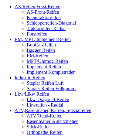
AS-Reifen,Forst-Reifen
AS-Front-Reifen
Kleintraktorreifen
Schlepperreifen-Diagonal
Traktorreifen-Radial
Forstreifen
EM, MPT, Implement Reifen
BobCat-Reifen
Bagger-Reifen
EM-Reifen
MPT/Unimog-Reifen
Implement Reifen
Implement Kompleträder
Industrie Reifen
Stapler Reifen Luft
Stapler Reifen Vollgummi
Lkw/Llkw Reifen
Lkw-Diagonal-Reifen
Lkwreifen - Radial
ATV,Rasenmäher, Karren, Spezialreifen
ATV/Quad-Reifen
Rasenmäher-Aufsitzmäher
Slick-Reifen
Orthopädie-Reifen