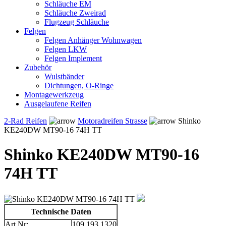
Schläuche EM
Schläuche Zweirad
Flugzeug Schläuche
Felgen
Felgen Anhänger Wohnwagen
Felgen LKW
Felgen Implement
Zubehör
Wulstbänder
Dichtungen, O-Ringe
Montagewerkzeug
Ausgelaufene Reifen
2-Rad Reifen
Motoradreifen Strasse
Shinko
KE240DW MT90-16 74H TT
Shinko KE240DW MT90-16
74H TT
Technische Daten
Art.Nr:
109.193.1320