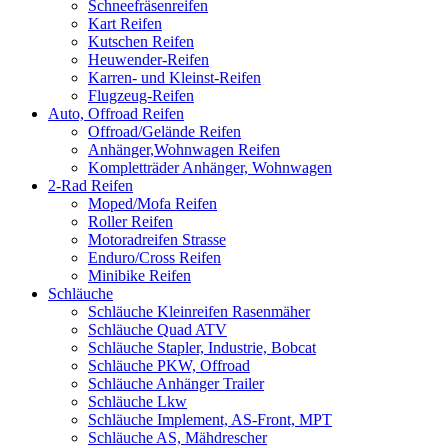
Schneefräsenreifen
Kart Reifen
Kutschen Reifen
Heuwender-Reifen
Karren- und Kleinst-Reifen
Flugzeug-Reifen
Auto, Offroad Reifen
Offroad/Gelände Reifen
Anhänger,Wohnwagen Reifen
Kompletträder Anhänger, Wohnwagen
2-Rad Reifen
Moped/Mofa Reifen
Roller Reifen
Motoradreifen Strasse
Enduro/Cross Reifen
Minibike Reifen
Schläuche
Schläuche Kleinreifen Rasenmäher
Schläuche Quad ATV
Schläuche Stapler, Industrie, Bobcat
Schläuche PKW, Offroad
Schläuche Anhänger Trailer
Schläuche Lkw
Schläuche Implement, AS-Front, MPT
Schläuche AS, Mähdrescher